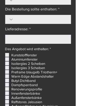
Die Bestellung sollte enthalten: *
Lieferadresse: *
P
Das Angebot wird enthalten: *
*
f
Kunststofffenster
l
Aluminiumfenster
i
c
Isolierglas 2 Scheiben
h
Isolierglas 3 Scheiben
t
Preframe blaugelb Triotherm+
f
Warm Edge Abstandshalter
e
Butyl-Dichtband
l
d
Dampfsperrband
Renovierungsprofile
Innenfensterbänke
Außenfensterbänke