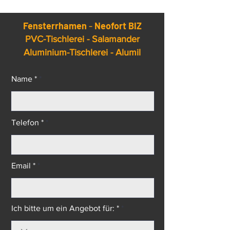
viele Vorurteile und Mythen über die Effizienz und
Langlebigkeit von PVC-Fenstern, besonders im
Vergleich zu anderen Fenstertypen wie Holz- oder
Aluminiumfenstern.
Fensterrhamen
-
Neofort BIZ
PVC-Tischlerei - Salamander
Aluminium-Tischlerei - Alumil
Name *
Telefon *
Email *
Ich bitte um ein Angebot für: *