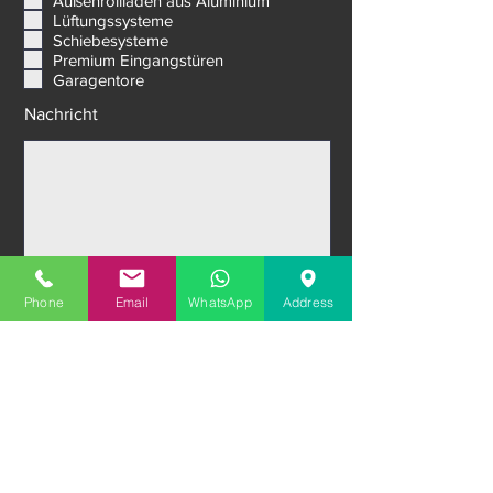
Raffstores Jalousien
Außenrollläden aus Aluminium
Lüftungssysteme
Schiebesysteme
Premium Eingangstüren
Garagentore
Nachricht
Phone
Email
WhatsApp
Address
Datei hochladen
Datei hochladen