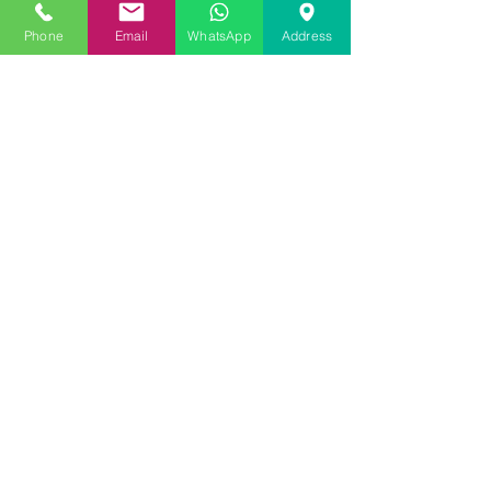
Phone
Email
WhatsApp
Address
Datei hochladen
Bild hochladen
Bild hochladen
Bild hochladen
Bild hochladen
Bild hochladen
Ich erkläre mich mit der GDPR-
Richtlinie einverstanden *
Vezi