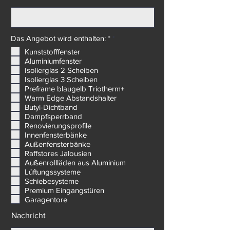
Lieferadresse: *
P
Das Angebot wird enthalten: *
*
f
Kunststofffenster
l
Aluminiumfenster
i
c
Isolierglas 2 Scheiben
h
Isolierglas 3 Scheiben
t
Preframe blaugelb Triotherm+
f
Warm Edge Abstandshalter
e
Butyl-Dichtband
l
d
Dampfsperrband
Renovierungsprofile
Innenfensterbänke
Außenfensterbänke
Raffstores Jalousien
Außenrollläden aus Aluminium
Lüftungssysteme
Schiebesysteme
Premium Eingangstüren
Garagentore