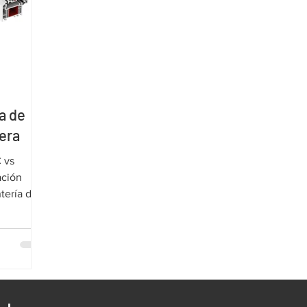
a de
era
 vs
ación
tería de
a es
r una
blamos de
ad, costes
s. Cada
ntajas