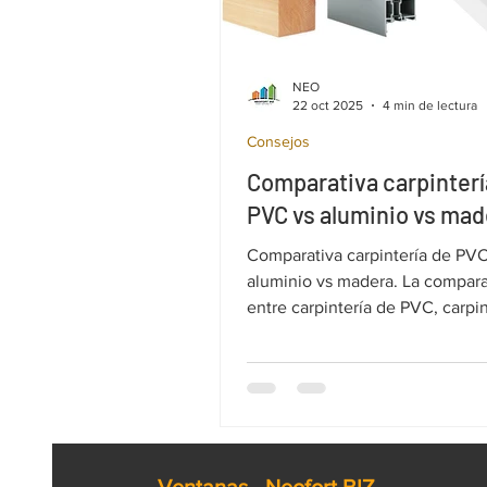
NEO
22 oct 2025
4 min de lectura
Consejos
Comparativa carpinterí
PVC vs aluminio vs mad
Comparativa carpintería de PVC
aluminio vs madera. La compar
entre carpintería de PVC, carpin
aluminio y carpintería de mader
absolutamente clave para toma
decisión informada cuando ha
eficiencia energética, durabilid
y estética de ventanas y puerta
material tiene ventajas y desve