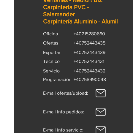
Ventanas - Neofort BIZ
específicas, que detallaré a con
Carpintería PVC -
usando cifras e indicadores rel
Salamander
Carpintería Aluminio - Alumil
Oficina
+40215280660
Ofertas
+40752443435
Exportar
+40752443439
Tecnico
+40752443431
Servicio
+40752443432
Programación
+40758990048
E-mail ofertas/upload:
E-mail info pedidos:
E-mail info servicio: