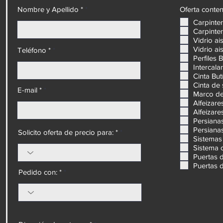
tinuación,
Nombre y Apellido *
Oferta conten
evantes.
Carpinte
Carpinter
Vidrio ai
Vidrio ai
Teléfono *
Perfiles 
Intercal
Cinta But
Cinta de
E-mail *
Marco de
Alfeizare
Alfeizare
Persiana
Persiana
Solicito oferta de precio para: *
Sistemas 
Sistema 
Puertas 
Puertas 
Pedido con: *