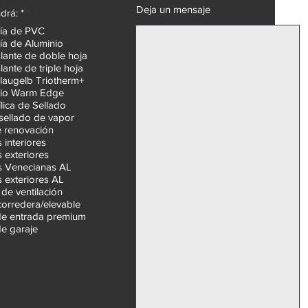
Deja un mensaje
O
drá: *
*
b
ría de PVC
l
ía de Aluminio
i
g
slante de doble hoja
a
slante de triple hoja
t
Blaugelb Triotherm+
o
ario Warm Edge
r
ílica de Sellado
i
o
 sellado de vapor
 renovación
s interiores
s exteriores
s Venecianas AL
s exteriores AL
de ventilación
corredera/elevable
de entrada premium
de garaje