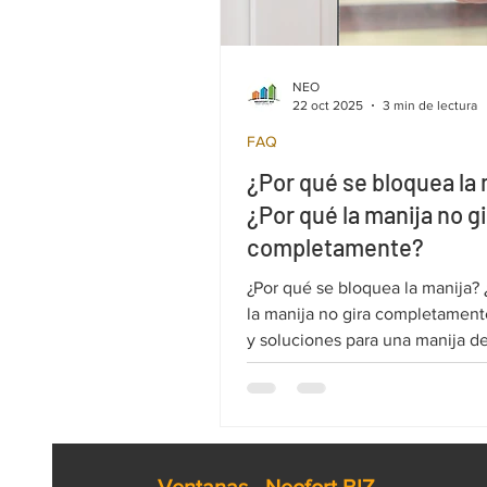
NEO
22 oct 2025
3 min de lectura
FAQ
¿Por qué se bloquea la
¿Por qué la manija no g
completamente?
¿Por qué se bloquea la manija? 
la manija no gira completamente? Cau
y soluciones para una manija d
PVC que se mueve con dificulta
bloqueada. Las ventanas PVC
Salamander son reconocidas po
fiabilidad, pero con el tiempo, c
componentes de la herrajería o 