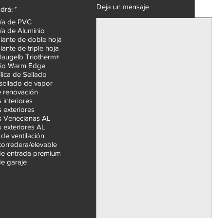
Deja un mensaje
O
drá: *
*
b
ría de PVC
l
ía de Aluminio
i
g
slante de doble hoja
a
slante de triple hoja
t
Blaugelb Triotherm+
o
ario Warm Edge
r
ílica de Sellado
i
o
 sellado de vapor
 renovación
s interiores
s exteriores
s Venecianas AL
s exteriores AL
de ventilación
corredera/elevable
de entrada premium
de garaje