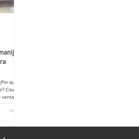
 manija?
ira
¿Por qué
sas
e ventana
d o está
r su
iertos
de la