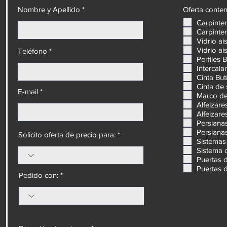
onar de
Nombre y Apellido *
Oferta conten
Carpinte
Carpinter
Vidrio ai
Vidrio ai
Teléfono *
Perfiles 
Intercal
Cinta But
Cinta de
E-mail *
Marco de
Alfeizare
Alfeizare
Persiana
Persiana
Solicito oferta de precio para: *
Sistemas 
Sistema 
Puertas 
Puertas 
Pedido con: *