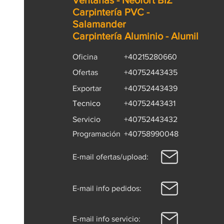
Ventanas - Neofort BIZ
manija pueden empezar a funci
Carpintería PVC -
manera incorrecta.
Salamander
Carpintería Aluminio - Alumil
Oficina
+40215280660
Ofertas
+40752443435
Exportar
+40752443439
Tecnico
+40752443431
Servicio
+40752443432
Programación
+40758990048
E-mail ofertas/upload:
E-mail info pedidos:
E-mail info servicio: