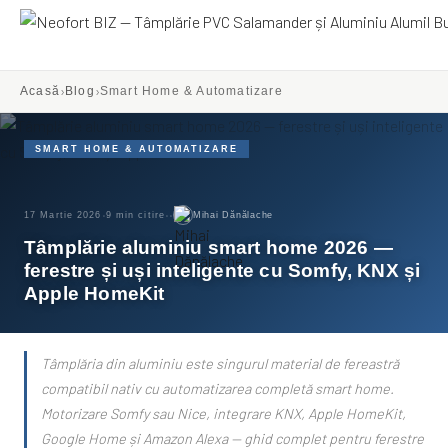
Neofort BIZ
›
›
Acasă
Blog
Smart Home & Automatizare
SMART HOME & AUTOMATIZARE
·
·
·
17 Martie 2026
9 min citire
Mihai Dănălache
Tâmplărie aluminiu smart home 2026 —
ferestre și uși inteligente cu Somfy, KNX și
Apple HomeKit
Tâmplăria din aluminiu este singurul material de fereastră
compatibil nativ cu automatizarea completă smart home.
Motorizare Somfy sau Nice, integrare KNX, Apple HomeKit,
Google Home și Amazon Alexa — ghid complet pentru ferestre