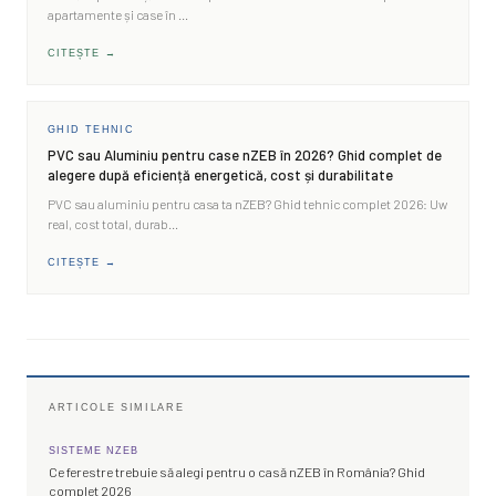
apartamente și case în
…
CITEȘTE →
GHID TEHNIC
PVC sau Aluminiu pentru case nZEB în 2026? Ghid complet de
alegere după eficiență energetică, cost și durabilitate
PVC sau aluminiu pentru casa ta nZEB? Ghid tehnic complet 2026: Uw
real, cost total, durab
…
CITEȘTE →
ARTICOLE SIMILARE
SISTEME NZEB
Ce ferestre trebuie să alegi pentru o casă nZEB în România? Ghid
complet 2026