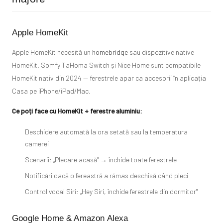
Apple HomeKit
Apple HomeKit necesită un
homebridge
sau dispozitive native
HomeKit. Somfy TaHoma Switch și Nice Home sunt compatibile
HomeKit nativ din 2024 — ferestrele apar ca accesorii în aplicația
Casa pe iPhone/iPad/Mac.
Ce poți face cu HomeKit + ferestre aluminiu:
Deschidere automată la ora setată sau la temperatura
camerei
Scenarii: „Plecare acasă" → închide toate ferestrele
Notificări dacă o fereastră a rămas deschisă când pleci
Control vocal Siri: „Hey Siri, închide ferestrele din dormitor"
Google Home & Amazon Alexa