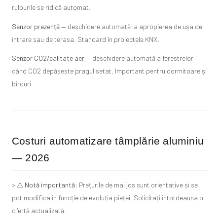
rulourile se ridică automat.
Senzor prezență
— deschidere automată la apropierea de ușa de
intrare sau de terasa. Standard în proiectele KNX.
Senzor CO2/calitate aer
— deschidere automată a ferestrelor
când CO2 depășește pragul setat. Important pentru dormitoare și
birouri.
Costuri automatizare tâmplărie aluminiu
— 2026
> ⚠️
Notă importantă:
Prețurile de mai jos sunt orientative și se
pot modifica în funcție de evoluția pieței. Solicitați întotdeauna o
ofertă actualizată.