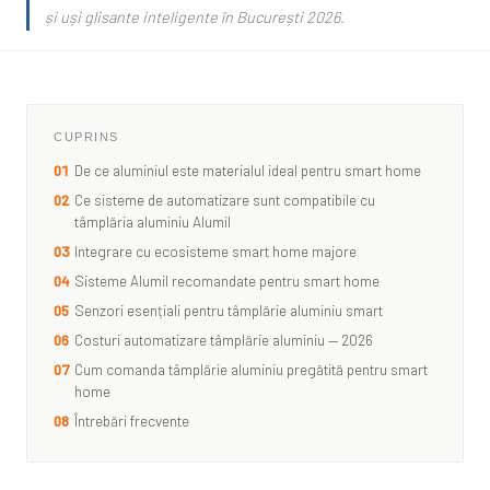
și uși glisante inteligente în București 2026.
CUPRINS
01
De ce aluminiul este materialul ideal pentru smart home
02
Ce sisteme de automatizare sunt compatibile cu
tâmplăria aluminiu Alumil
03
Integrare cu ecosisteme smart home majore
04
Sisteme Alumil recomandate pentru smart home
05
Senzori esențiali pentru tâmplărie aluminiu smart
06
Costuri automatizare tâmplărie aluminiu — 2026
07
Cum comanda tâmplărie aluminiu pregătită pentru smart
home
08
Întrebări frecvente