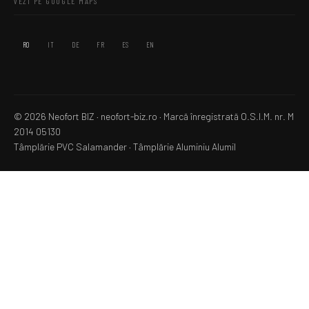
VEZI PE GOOGLE MAPS
RO
IT
DE
FR
ES
EN
© 2026 Neofort BIZ · neofort-biz.ro ·
Marcă înregistrată
O.S.I.M. nr. M
2014 05130
Tâmplărie PVC Salamander
·
Tâmplărie Aluminiu Alumil