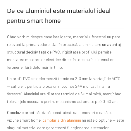
De ce aluminiul este materialul ideal
pentru smart home
Când vorbim despre case inteligente, materialul ferestrei nu pare
relevant la prima vedere. Dar în practică,
aluminiul are un avantaj
structural decisiv față de PVC
: rigiditatea profilului permite
montarea motoarelor electrice direct în toc sau în sistemul de
feronerie, fără deformări în timp.
Un profil PVC se deformează termic cu 2–3 mm la variații de 40°C
— suficient pentru a bloca un motor de 24V montat în rama
ferestrei. Aluminiul are dilatare termică de 6× mai mică, menținând
toleranțele necesare pentru mecanisme automate pe 20–30 ani.
Concluzie practică:
dacă construiești sau renovezi o casă cu
viziune smart home,
tâmplăria din aluminiu
nu este o opțiune — este
singurul material care garantează funcționarea sistemelor