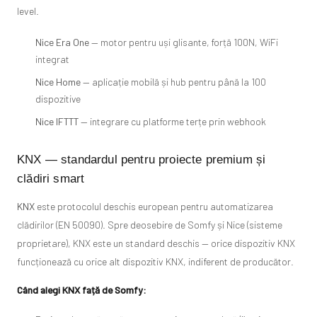
level.
Nice Era One
— motor pentru uși glisante, forță 100N, WiFi
integrat
Nice Home
— aplicație mobilă și hub pentru până la 100
dispozitive
Nice IFTTT
— integrare cu platforme terțe prin webhook
KNX — standardul pentru proiecte premium și
clădiri smart
KNX
este protocolul deschis european pentru automatizarea
clădirilor (EN 50090). Spre deosebire de Somfy și Nice (sisteme
proprietare), KNX este un standard deschis — orice dispozitiv KNX
funcționează cu orice alt dispozitiv KNX, indiferent de producător.
Când alegi KNX față de Somfy: