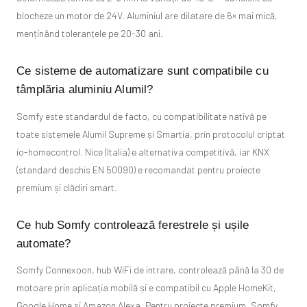
blocheze un motor de 24V. Aluminiul are dilatare de 6× mai mică,
menținând toleranțele pe 20-30 ani.
Ce sisteme de automatizare sunt compatibile cu
tâmplăria aluminiu Alumil?
Somfy este standardul de facto, cu compatibilitate nativă pe
toate sistemele Alumil Supreme și Smartia, prin protocolul criptat
io-homecontrol. Nice (Italia) e alternativa competitivă, iar KNX
(standard deschis EN 50090) e recomandat pentru proiecte
premium și clădiri smart.
Ce hub Somfy controlează ferestrele și ușile
automate?
Somfy Connexoon, hub WiFi de intrare, controlează până la 30 de
motoare prin aplicația mobilă și e compatibil cu Apple HomeKit,
Google Home și Amazon Alexa. Pentru proiecte premium, Somfy