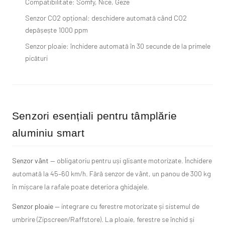
Compatibilitate: Somfy, Nice, Geze
Senzor CO2 opțional: deschidere automată când CO2
depășește 1000 ppm
Senzor ploaie: închidere automată în 30 secunde de la primele
picături
Senzori esențiali pentru tâmplărie
aluminiu smart
Senzor vânt
— obligatoriu pentru uși glisante motorízate. Închidere
automată la 45–60 km/h. Fără senzor de vânt, un panou de 300 kg
în mișcare la rafale poate deteriora ghidajele.
Senzor ploaie
— integrare cu ferestre motorízate și sistemul de
umbrire (Zipscreen/Raffstore). La ploaie, ferestre se închid și