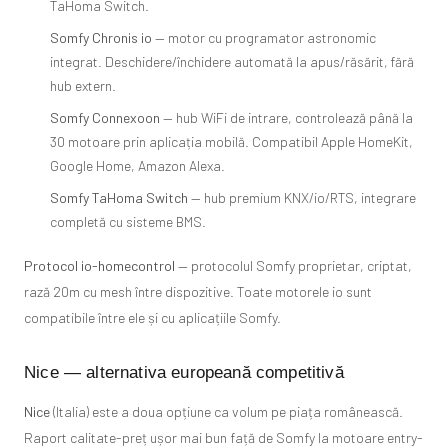
TaHoma Switch.
Somfy Chronis io
— motor cu programator astronomic
integrat. Deschidere/închidere automată la apus/răsărit, fără
hub extern.
Somfy Connexoon
— hub WiFi de intrare, controlează până la
30 motoare prin aplicația mobilă. Compatibil Apple HomeKit,
Google Home, Amazon Alexa.
Somfy TaHoma Switch
— hub premium KNX/io/RTS, integrare
completă cu sisteme BMS.
Protocol io-homecontrol
— protocolul Somfy proprietar, criptat,
rază 20m cu mesh între dispozitive. Toate motorele io sunt
compatibile între ele și cu aplicațiile Somfy.
Nice — alternativa europeană competitivă
Nice
(Italia) este a doua opțiune ca volum pe piața românească.
Raport calitate-preț ușor mai bun față de Somfy la motoare entry-