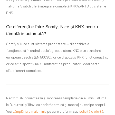
TaHoma Switch oferă integrare completă KNX/io/RTS cu sisteme
BMS.
Ce diferență e între Somfy, Nice și KNX pentru
tâmplărie automată?
Somfy și Nice sunt sisteme proprietare — dispozitivele
funcționează în cadrul aceluiași ecosistem. KNX e un standard
european deschis (EN 50090): orice dispozitiv KNX funcționează cu
orice alt dispozitiv KNX, indiferent de producător, ideal pentru
clădiri smart complexe.
Neofort BIZ proiectează și montează tâmplărie din aluminiu Alumil
în București și Ilfov, cu barieră termică și montaj cu echipe proprii.
Vezi
tâmplăria din aluminiu
pe care o oferim sau
solicită o ofertă
.