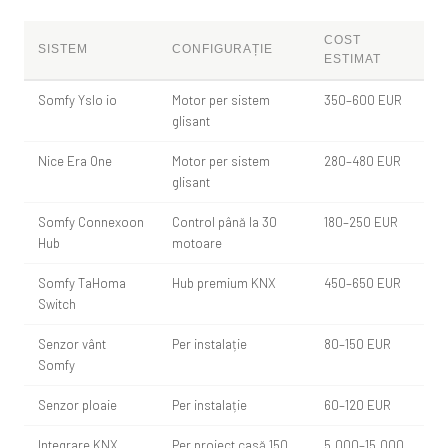
COST
SISTEM
CONFIGURAȚIE
ESTIMAT
Somfy Yslo io
Motor per sistem
350–600 EUR
glisant
Nice Era One
Motor per sistem
280–480 EUR
glisant
Somfy Connexoon
Control până la 30
180–250 EUR
Hub
motoare
Somfy TaHoma
Hub premium KNX
450–650 EUR
Switch
Senzor vânt
Per instalație
80–150 EUR
Somfy
Senzor ploaie
Per instalație
60–120 EUR
Integrare KNX
Per proiect casă 150
5.000–15.000