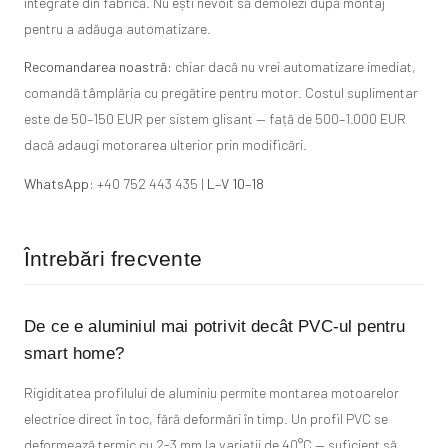
integrate din fabrică. Nu ești nevoit să demolezi după montaj
pentru a adăuga automatizare.
Recomandarea noastră:
chiar dacă nu vrei automatizare imediat,
comandă tâmplăria cu pregătire pentru motor. Costul suplimentar
este de 50–150 EUR per sistem glisant — față de 500–1.000 EUR
dacă adaugi motorarea ulterior prin modificări.
WhatsApp:
+40 752 443 435 |
L–V 10–18
Întrebări frecvente
De ce e aluminiul mai potrivit decât PVC-ul pentru
smart home?
Rigiditatea profilului de aluminiu permite montarea motoarelor
electrice direct în toc, fără deformări în timp. Un profil PVC se
deformează termic cu 2-3 mm la variații de 40°C — suficient să