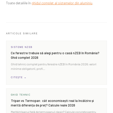
Toate detaliile în
ghidul complet al sistemelor din aluminiu
.
ARTICOLE SIMILARE
SISTEME NZEB
Ce ferestre trebuie să alegi pentru o casă nZEB în România?
Ghid complet 2026
Ghid tehnic complet pentru ferestre nZEB în România 2026: valori
minime obligatorii, profi
…
CITEȘTE →
GHID TEHNIC
Tripan vs Termopan: cât economisești real la încălzire și
merită diferența de preț? Calcule reale 2026
Merită tripanul față de termopanul clasic? Calcule concrete pentru