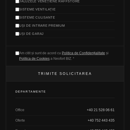
JALUZELE VENEȚIENE RAFFSTORE
SISTEME VENTILAȚIE
SISTEME CULISANTE
UȘI DE INTRARE PREMIUM
UȘI DE GARAJ
Am citit și sunt de acord cu
Politica de Confidențialitate
și
Politica de Cookies
a Neofort BIZ. *
TRIMITE SOLICITAREA
DEPARTAMENTE
Office
+40 21 528 06 61
Oferte
+40 752 443 435