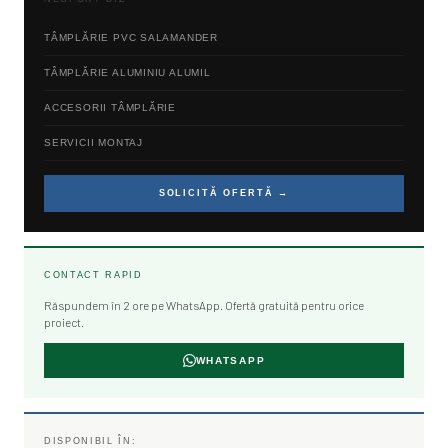
TÂMPLĂRIE PVC SALAMANDER
TÂMPLĂRIE ALUMINIU ALUMIL
ACCESORII TÂMPLĂRIE
SERVICII MONTAJ
SOLICITĂ OFERTĂ
→
CONTACT RAPID
Răspundem în 2 ore pe WhatsApp. Ofertă gratuită pentru orice
proiect.
WHATSAPP
DISPONIBIL ÎN: