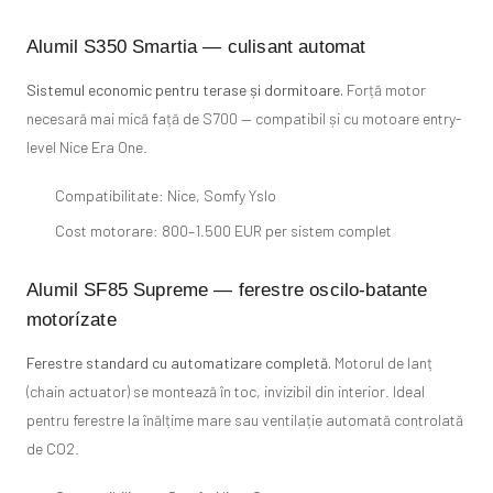
Alumil S350 Smartia — culisant automat
Sistemul economic pentru terase și dormitoare.
Forță motor
necesară mai mică față de S700 — compatibil și cu motoare entry-
level Nice Era One.
Compatibilitate: Nice, Somfy Yslo
Cost motorare: 800–1.500 EUR per sistem complet
Alumil SF85 Supreme — ferestre oscilo-batante
motorízate
Ferestre standard cu automatizare completă.
Motorul de lanț
(chain actuator) se montează în toc, invizibil din interior. Ideal
pentru ferestre la înălțime mare sau ventilație automată controlată
de CO2.