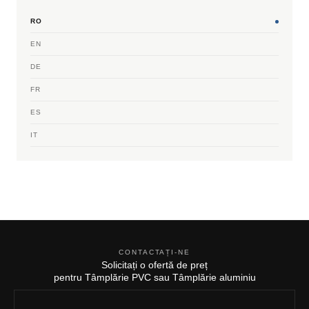
RO
EN
DE
FR
ES
IT
CONTACTAȚI-NE
Solicitați o ofertă de preț
pentru Tâmplărie PVC sau Tâmplărie aluminiu