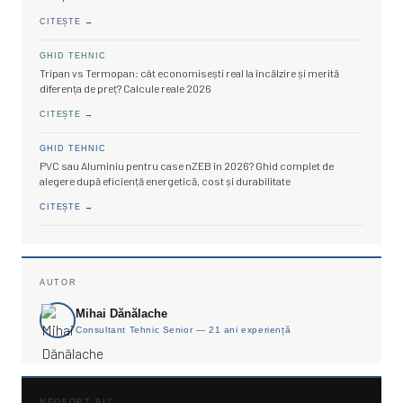
CITEȘTE →
GHID TEHNIC
Tripan vs Termopan: cât economisești real la încălzire și merită
diferența de preț? Calcule reale 2026
CITEȘTE →
GHID TEHNIC
PVC sau Aluminiu pentru case nZEB în 2026? Ghid complet de
alegere după eficiență energetică, cost și durabilitate
CITEȘTE →
AUTOR
Mihai Dănălache
Consultant Tehnic Senior — 21 ani experiență
NEOFORT BIZ