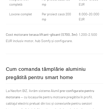
completă
mp
EUR
Loxone complet
Per proiect casă 200
8.000–20.000
mp
EUR
Cost motorare terasa liftant-glisant (S700, 3m):
1.200–2.500
EUR inclusiv motor, hub Somfy și configurare.
Cum comanda tâmplărie aluminiu
pregătită pentru smart home
La Neofort BIZ, livrăm sisteme Alumil
pre-configurate pentru
motorare
— cu locașurile pentru motoare pregătite în profil,
cablajul electric preluat din toc și conexiunile pentru senzori