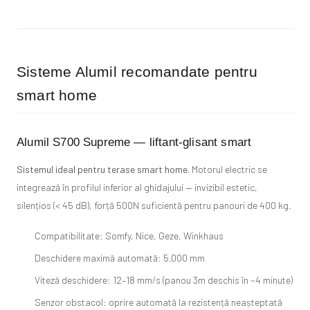
Sisteme Alumil recomandate pentru
smart home
Alumil S700 Supreme — liftant-glisant smart
Sistemul ideal pentru terase smart home.
Motorul electric se
integrează în profilul inferior al ghidajului — invizibil estetic,
silențios (< 45 dB), forță 500N suficientă pentru panouri de 400 kg.
Compatibilitate: Somfy, Nice, Geze, Winkhaus
Deschidere maximă automată: 5.000 mm
Viteză deschidere: 12–18 mm/s (panou 3m deschis în ~4 minute)
Senzor obstacol: oprire automată la rezistență neașteptată