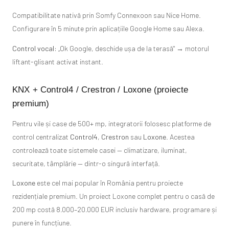
Compatibilitate nativă prin Somfy Connexoon sau Nice Home.
Configurare în 5 minute prin aplicațiile Google Home sau Alexa.
Control vocal:
„Ok Google, deschide ușa de la terasă" → motorul
liftant-glisant activat instant.
KNX + Control4 / Crestron / Loxone (proiecte
premium)
Pentru vile și case de 500+ mp, integratorii folosesc platforme de
control centralizat
Control4
,
Crestron
sau
Loxone
. Acestea
controlează toate sistemele casei — climatizare, iluminat,
securitate, tâmplărie — dintr-o singură interfață.
Loxone
este cel mai popular în România pentru proiecte
rezidențiale premium. Un proiect Loxone complet pentru o casă de
200 mp costă 8.000–20.000 EUR inclusiv hardware, programare și
punere în funcțiune.