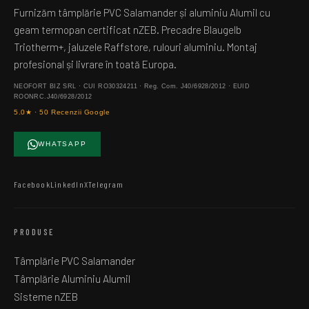
Furnizăm tâmplărie PVC Salamander și aluminiu Alumil cu
geam termopan certificat nZEB. Precadre Blaugelb
Triotherm+, jaluzele Raffstore, rulouri aluminiu. Montaj
profesional și livrare în toată Europa.
NEOFORT BIZ SRL · CUI RO30324211 · Reg. Com. J40/6928/2012 · EUID
ROONRC.J40/6928/2012
5.0★ · 50 Recenzii Google
WHATSAPP
Facebook
LinkedIn
X
Telegram
PRODUSE
Tâmplărie PVC Salamander
Tâmplărie Aluminiu Alumil
Sisteme nZEB