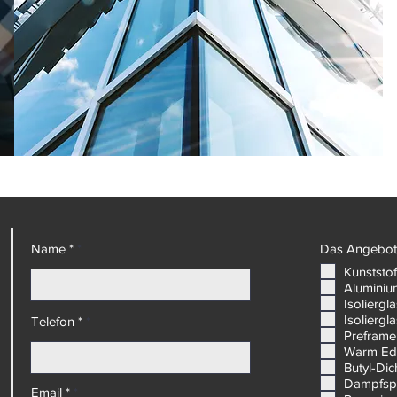
Name *
Das Angebot 
Kunststof
Aluminiu
Isoliergl
Isoliergl
Telefon *
Preframe
Warm Ed
Butyl-Di
Dampfsp
Email *