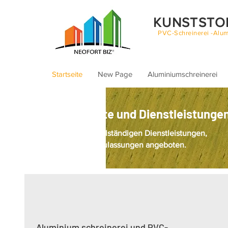
KUNSTSTO
PVC-Schreinerei -Alum
Startseite
New Page
Aluminiumschreinerei
Unsere Produkte und Dienstleistunge
Fenster werden mit vollständigen Dienstleistungen,
Zertifizierungen und Zulassungen angeboten.
Aluminium schreinerei und PVC-