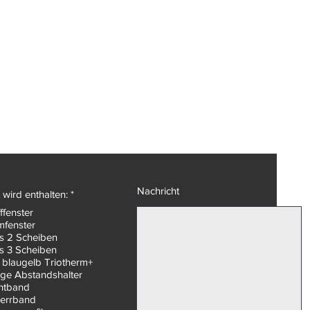
Nachricht
P
wird enthalten: *
*
f
ffenster
l
mfenster
i
c
as 2 Scheiben
h
as 3 Scheiben
t
 blaugelb Triotherm+
f
ge Abstandshalter
e
chtband
l
d
errband