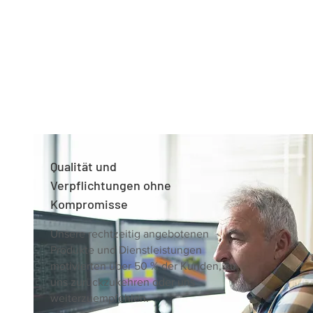
Qualität und
Verpflichtungen ohne
Kompromisse
Unsere rechtzeitig angebotenen
Produkte und Dienstleistungen
motivierten über 50 % der Kunden, zu
uns zurückzukehren oder uns
weiterzuempfehlen.