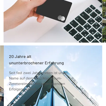
20 Jahre alt
ununterbrochener Erfahrung
Seit fast zwei Jahrzehnten ist unser
Name auf dem PVC/Aluminium-
Zimmereimarkt mit zunehmenden
Erfolgen präsent.