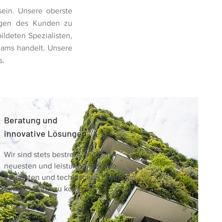
sein. Unsere oberste
ungen des Kunden zu
ildeten Spezialisten,
teams handelt. Unsere
s.
Beratung und
innovative Lösungen
Wir sind stets bestrebt, mit den
neuesten und leistungsstärksten
Produkten und technischen Lösungen
auf den Markt zu kommen.