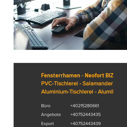
Fensterrhamen
-
Neofort BIZ
PVC-Tischlerei - Salamander
Aluminium-Tischlerei - Alumil
Büro
+40215280661
Angebote
+40752443435
Export
+40752443439