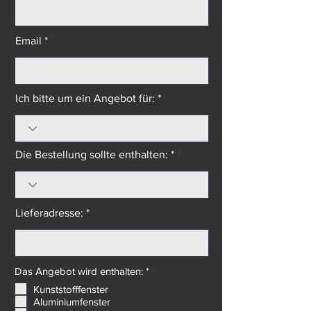
Telefon *
Email *
Ich bitte um ein Angebot für: *
Die Bestellung sollte enthalten: *
Lieferadresse: *
P
Das Angebot wird enthalten: *
*
f
Kunststofffenster