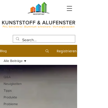
KUNSTSTOFF & ALUFENSTER
PVC-Schreinerei -Aluminium schreinerei -Vorhangfassaden
BLOG
Registrieren
Blog
Alle Beiträge
Alle Beiträge
Q&A
Neuigkeiten
Tipps
Produkte
Probleme