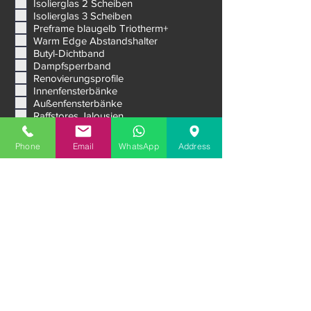
l
Aluminiumfenster
i
c
Isolierglas 2 Scheiben
h
Isolierglas 3 Scheiben
t
Preframe blaugelb Triotherm+
f
Warm Edge Abstandshalter
e
Butyl-Dichtband
l
d
Dampfsperrband
Renovierungsprofile
Innenfensterbänke
Außenfensterbänke
Raffstores Jalousien
Phone
Email
WhatsApp
Address
Außenrollläden aus Aluminium
Lüftungssysteme
Schiebesysteme
Premium Eingangstüren
Garagentore
Nachricht