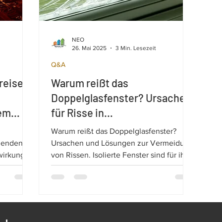
NEO
26. Mai 2025
3 Min. Lesezeit
Q&A
reise in
Warum reißt das
Doppelglasfenster? Ursachen
em
für Risse in
Doppelglasfenstern?
Warum reißt das Doppelglasfenster?
igenden
Ursachen und Lösungen zur Vermeidung
wirkungen
von Rissen. Isolierte Fenster sind für ihre
 Ukraine
Langlebigkeit und Energieeffizienz
sion der
bekannt, in bestimmten Fällen können
jedoch Risse auftreten, die sowohl die
Ästhetik als auch die Leistung
beeinträchtigen.