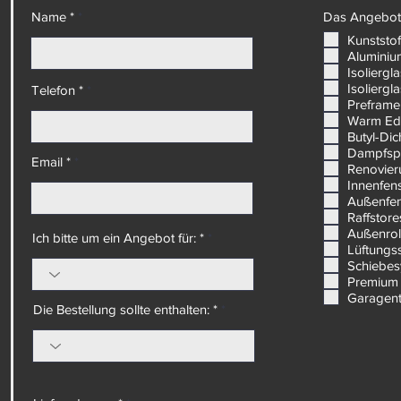
Name *
Das Angebot 
Kunststof
Aluminiu
Isoliergl
Isoliergl
Telefon *
Preframe
Warm Ed
Butyl-Di
Dampfsp
Email *
Renovier
Innenfen
Außenfe
Raffstore
Außenrol
Ich bitte um ein Angebot für: *
Lüftungs
Schiebe
Premium 
Garagen
Die Bestellung sollte enthalten: *