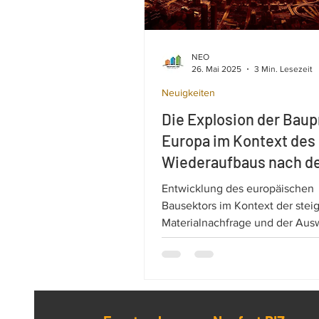
NEO
26. Mai 2025
3 Min. Lesezeit
Neuigkeiten
Die Explosion der Baup
Europa im Kontext des
Wiederaufbaus nach d
Krieg in der Ukraine
Entwicklung des europäischen
Bausektors im Kontext der ste
Materialnachfrage und der Aus
der Inflation: Wiederaufbau der
und nZEB-Standards. Die Explo
Baupreise in Europa.