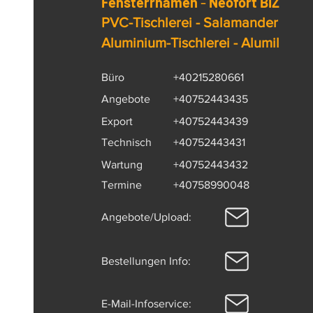
Fensterrhamen
-
Neofort BIZ
PVC-Tischlerei - Salamander
Aluminium-Tischlerei - Alumil
Büro
+40215280661
Angebote
+40752443435
Export
+40752443439
Technisch
+40752443431
Wartung
+40752443432
Termine
+40758990048
Angebote/Upload:
Bestellungen Info:
E-Mail-Infoservice: