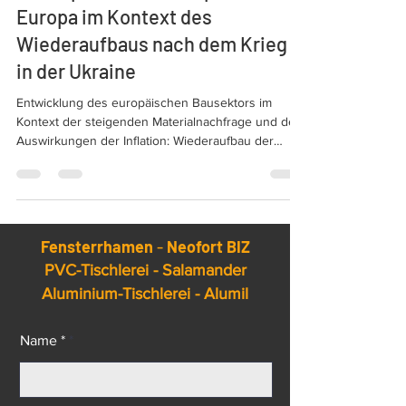
Die Explosion der Baupreise in
Europa im Kontext des
Wiederaufbaus nach dem Krieg
in der Ukraine
Entwicklung des europäischen Bausektors im
Kontext der steigenden Materialnachfrage und der
Auswirkungen der Inflation: Wiederaufbau der
Ukraine und nZEB-Standards. Die Explosion der
Baupreise in Europa.
Fensterrhamen
-
Neofort BIZ
PVC-Tischlerei - Salamander
Aluminium-Tischlerei - Alumil
Name *