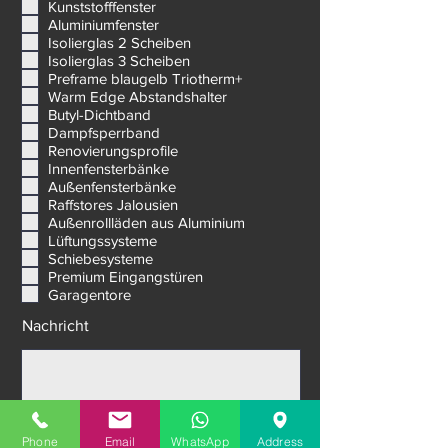
P
Das Angebot wird enthalten: *
*
f
Kunststofffenster
l
Aluminiumfenster
i
c
Isolierglas 2 Scheiben
h
Isolierglas 3 Scheiben
t
Preframe blaugelb Triotherm+
f
Warm Edge Abstandshalter
e
Butyl-Dichtband
l
d
Dampfsperrband
Renovierungsprofile
Innenfensterbänke
Außenfensterbänke
Raffstores Jalousien
Außenrollläden aus Aluminium
Lüftungssysteme
Schiebesysteme
Premium Eingangstüren
Garagentore
Nachricht
Phone
Email
WhatsApp
Address