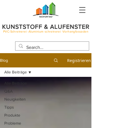
KUNSTSTOFF & ALUFENSTER
PVC-Schreinerei -Aluminium schreinerei -Vorhangfassaden
BLOG
Registrieren
Blog
Alle Beiträge
Alle Beiträge
Q&A
Neuigkeiten
Tipps
Produkte
Probleme