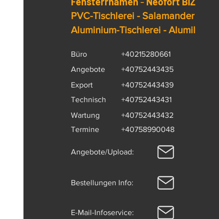
Fensterrhamen
-
Neofort BIZ
PVC-Tischlerei - Salamander
Aluminium-Tischlerei - Alumil
Büro
+40215280661
Angebote
+40752443435
Export
+40752443439
Technisch
+40752443431
Wartung
+40752443432
Termine
+40758990048
Angebote/Upload:
Bestellungen Info:
E-Mail-Infoservice: