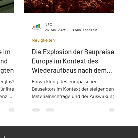
NEO
26. Mai 2025
3 Min. Lesezeit
Neuigkeiten
e im
Die Explosion der Baupreise in
und
Europa im Kontext des
igten
Wiederaufbaus nach dem
nstern.
Krieg in der Ukraine
erglas?
Entwicklung des europäischen
ür ihre
Bausektors im Kontext der steigenden
enz.
Materialnachfrage und der Auswirkungen
 Fällen
der Inflation: Wiederaufbau der Ukraine
as sowohl
und nZEB-Standards. Die Explosion der
lität
Baupreise in Europa.