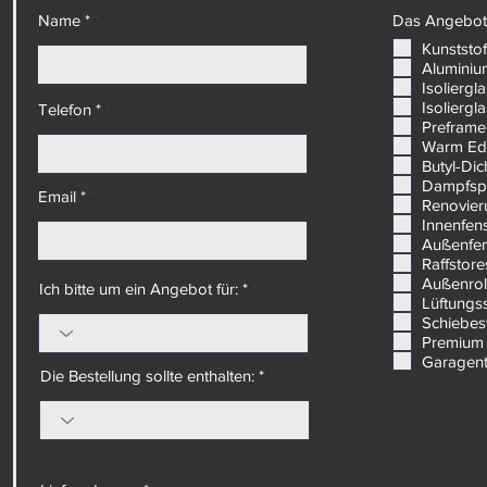
Name *
Das Angebot 
Kunststof
Aluminiu
Isoliergl
Isoliergl
Telefon *
Preframe
Warm Ed
Butyl-Di
Dampfsp
Email *
Renovier
Innenfen
Außenfe
Raffstore
Außenrol
Ich bitte um ein Angebot für: *
Lüftungs
Schiebe
Premium 
Garagen
Die Bestellung sollte enthalten: *