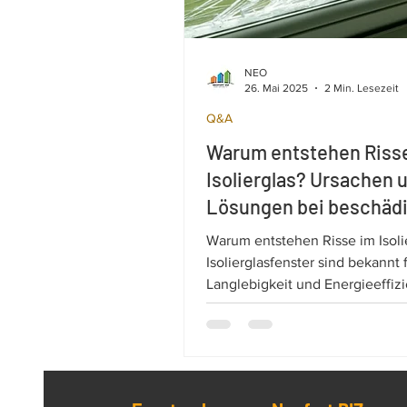
NEO
26. Mai 2025
2 Min. Lesezeit
Q&A
Warum entstehen Riss
Isolierglas? Ursachen 
Lösungen bei beschäd
PVC- oder Aluminiumfe
Warum entstehen Risse im Isoli
Isolierglasfenster sind bekannt f
Langlebigkeit und Energieeffizi
Dennoch kann es in bestimmten
zu Rissen im Glas kommen – w
die Optik als auch die Funktiona
beeinträchtigt.