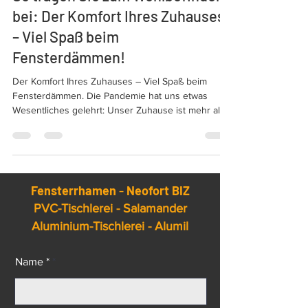
So tragen Sie zum Wohlbefinden
bei: Der Komfort Ihres Zuhauses
– Viel Spaß beim
Fensterdämmen!
Der Komfort Ihres Zuhauses – Viel Spaß beim
Fensterdämmen. Die Pandemie hat uns etwas
Wesentliches gelehrt: Unser Zuhause ist mehr als
nur ein Wohnraum – es ist ein Zufluchtsort, eine
Quelle der Inspiration und ein entscheidender
Faktor für unser Wohlbefinden.
Fensterrhamen
-
Neofort BIZ
PVC-Tischlerei - Salamander
Aluminium-Tischlerei - Alumil
Name *