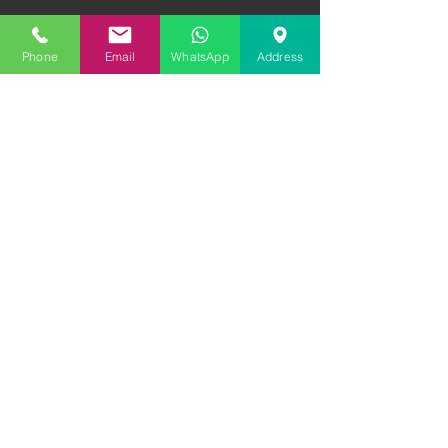
incarca fisier
Phone
Email
WhatsApp
Address
Datei hochladen
Bild hochladen
Bild hochladen
Bild hochladen
Bild hochladen
Bild hochladen