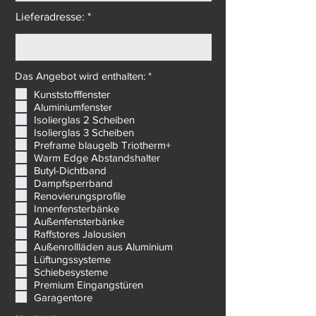
Lieferadresse: *
P
Das Angebot wird enthalten: *
*
f
Kunststofffenster
l
Aluminiumfenster
i
c
Isolierglas 2 Scheiben
h
Isolierglas 3 Scheiben
t
Preframe blaugelb Triotherm+
f
Warm Edge Abstandshalter
e
Butyl-Dichtband
l
d
Dampfsperrband
Renovierungsprofile
Innenfensterbänke
Außenfensterbänke
Raffstores Jalousien
Außenrollläden aus Aluminium
Lüftungssysteme
Schiebesysteme
Premium Eingangstüren