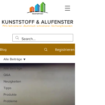
KUNSTSTOFF & ALUFENSTER
PVC-Schreinerei -Aluminium schreinerei -Vorhangfassaden
BLOG
Registrieren
Blog
Alle Beiträge
Alle Beiträge
Q&A
Neuigkeiten
Tipps
Produkte
Probleme