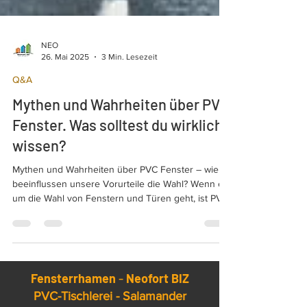
NEO
26. Mai 2025
3 Min. Lesezeit
Q&A
Mythen und Wahrheiten über PVC
Fenster. Was solltest du wirklich
wissen?
Mythen und Wahrheiten über PVC Fenster – wie
beeinflussen unsere Vorurteile die Wahl? Wenn es
um die Wahl von Fenstern und Türen geht, ist PVC
eine der beliebtesten Lösungen. Dennoch gibt es
viele Vorurteile und Mythen über die Effizienz und
Langlebigkeit von PVC-Fenstern, besonders im
Vergleich zu anderen Fenstertypen wie Holz- oder
Aluminiumfenstern.
Fensterrhamen
-
Neofort BIZ