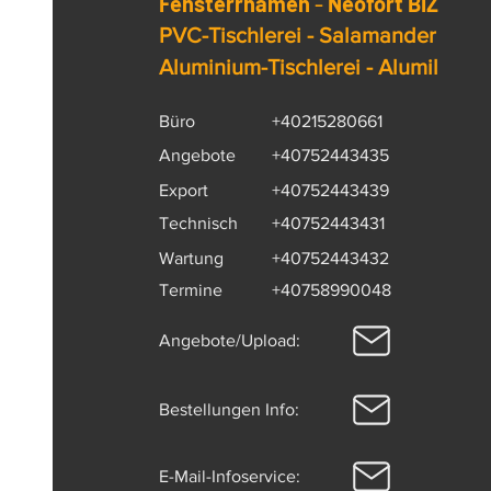
Fensterrhamen
-
Neofort BIZ
PVC-Tischlerei - Salamander
Aluminium-Tischlerei - Alumil
Büro
+40215280661
Angebote
+40752443435
Export
+40752443439
Technisch
+40752443431
Wartung
+40752443432
Termine
+40758990048
Angebote/Upload:
Bestellungen Info:
E-Mail-Infoservice: