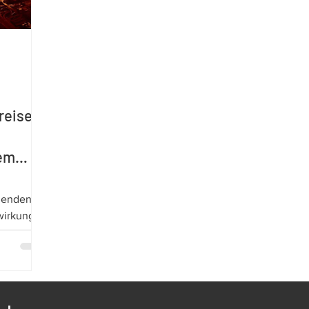
reise in
em
igenden
wirkungen
 Ukraine
sion der