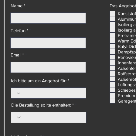
Name *
Das Angebot 
Kunststof
Aluminiu
Isoliergl
Isoliergl
Telefon *
Preframe
Warm Ed
Butyl-Di
Dampfsp
Email *
Renovier
Innenfen
Außenfe
Raffstore
Außenrol
Ich bitte um ein Angebot für: *
Lüftungs
Schiebe
Premium 
Garagen
Die Bestellung sollte enthalten: *