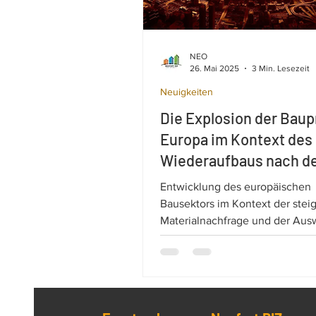
NEO
26. Mai 2025
3 Min. Lesezeit
Neuigkeiten
Die Explosion der Baup
Europa im Kontext des
Wiederaufbaus nach d
Krieg in der Ukraine
Entwicklung des europäischen
Bausektors im Kontext der ste
Materialnachfrage und der Aus
der Inflation: Wiederaufbau der
und nZEB-Standards. Die Explo
Baupreise in Europa.