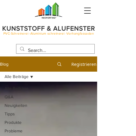
KUNSTSTOFF & ALUFENSTER
PVC-Schreinerei -Aluminium schreinerei -Vorhangfassaden
BLOG
Registrieren
Blog
Alle Beiträge
Alle Beiträge
Q&A
Neuigkeiten
Tipps
Produkte
Probleme