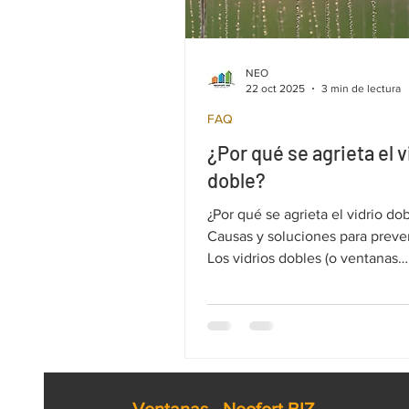
NEO
22 oct 2025
3 min de lectura
FAQ
¿Por qué se agrieta el v
doble?
¿Por qué se agrieta el vidrio do
Causas y soluciones para preven
Los vidrios dobles (o ventanas
termopanel) son conocidos por
durabilidad y eficiencia energét
en algunos casos pueden sufrir 
que afectan tanto la estética c
rendimiento. Identificar las cau
estas grietas y aplicar medidas