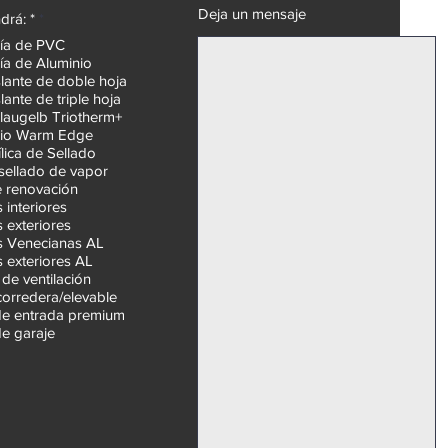
Deja un mensaje
O
drá: *
*
b
ría de PVC
l
ía de Aluminio
i
g
slante de doble hoja
a
slante de triple hoja
t
Blaugelb Triotherm+
o
ario Warm Edge
r
ílica de Sellado
i
o
 sellado de vapor
 renovación
s interiores
s exteriores
s Venecianas AL
s exteriores AL
de ventilación
corredera/elevable
de entrada premium
de garaje