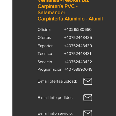
Ventanas - Neofort BIZ
preventivas es esencial para ga
Carpintería PVC -
una larga vida útil y un funcio
Salamander
eficiente de tus ventanas.
Carpintería Aluminio - Alumil
Oficina
+40215280660
Ofertas
+40752443435
Exportar
+40752443439
Tecnico
+40752443431
Servicio
+40752443432
Programación
+40758990048
E-mail ofertas/upload:
E-mail info pedidos:
E-mail info servicio: