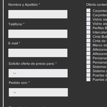
rantizar
Nombre y Apellido *
Oferta conten
namiento
Carpinte
Carpinter
Vidrio ai
Vidrio ai
Teléfono *
Perfiles 
Intercal
Cinta But
Cinta de
E-mail *
Marco de
Alfeizare
Alfeizare
Persiana
Persiana
Solicito oferta de precio para: *
Sistemas 
Sistema 
Puertas 
Puertas 
Pedido con: *