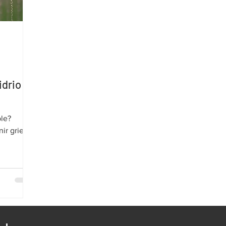
idrio
ble?
ir grietas
 su
ica, pero
grietas
omo el
sas de