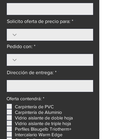
Solicito oferta de precio para: *
Pedido con: *
Dirección de entrega: *
O
Oferta contendrá: *
*
b
Carpintería de PVC
l
Carpintería de Aluminio
i
g
Vidrio aislante de doble hoja
a
Vidrio aislante de triple hoja
t
Perfiles Blaugelb Triotherm+
o
Intercalario Warm Edge
r