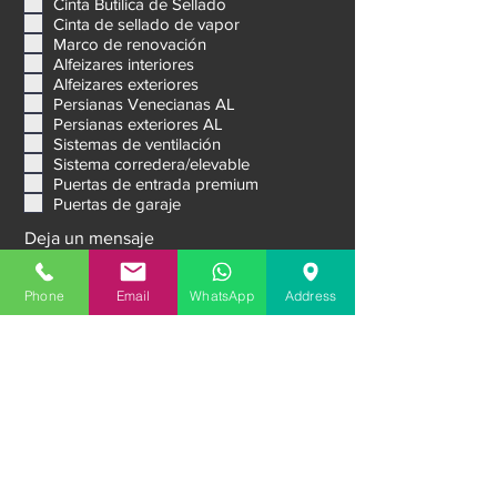
Cinta Butílica de Sellado
i
o
Cinta de sellado de vapor
Marco de renovación
Alfeizares interiores
Alfeizares exteriores
Persianas Venecianas AL
Persianas exteriores AL
Sistemas de ventilación
Sistema corredera/elevable
Puertas de entrada premium
Puertas de garaje
Deja un mensaje
Phone
Email
WhatsApp
Address