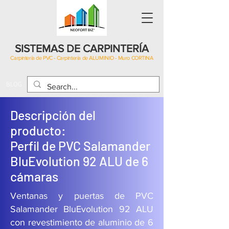
SISTEMAS DE CARPINTERÍA
Carpintería de PVC - Carpintería de ALUMINIO - Muro CORTINA
BLOG
Descripción del
producto:
Perfil de PVC Salamander
BluEvolution 92 ALU de 6
cámaras
Ventanas y puertas de PVC
Salamander BluEvolution 92 ALU
con revestimiento de aluminio de 6