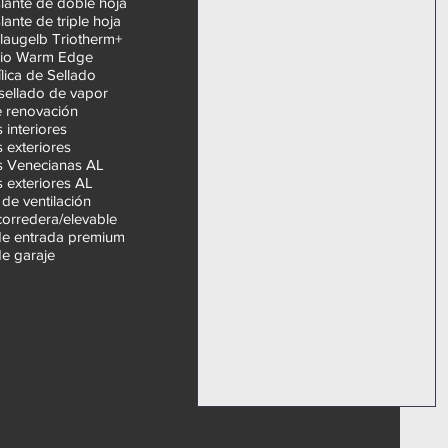
slante de doble hoja
a
slante de triple hoja
t
Blaugelb Triotherm+
o
ario Warm Edge
r
ílica de Sellado
i
o
 sellado de vapor
 renovación
s interiores
s exteriores
s Venecianas AL
s exteriores AL
de ventilación
corredera/elevable
de entrada premium
de garaje