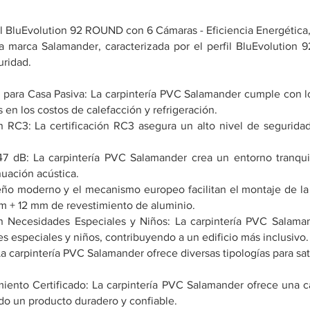
il BluEvolution 92 ROUND con 6 Cámaras - Eficiencia Energétic
la marca Salamander, caracterizada por el perfil BluEvolutio
uridad.
da para Casa Pasiva: La carpintería PVC Salamander cumple con lo
s en los costos de calefacción y refrigeración.
n RC3: La certificación RC3 asegura un alto nivel de seguridad
7 dB: La carpintería PVC Salamander crea un entorno tranquilo
nuación acústica.
iseño moderno y el mecanismo europeo facilitan el montaje de l
m + 12 mm de revestimiento de aluminio.
n Necesidades Especiales y Niños: La carpintería PVC Salamand
 especiales y niños, contribuyendo a un edificio más inclusivo.
a carpintería PVC Salamander ofrece diversas tipologías para sat
iento Certificado: La carpintería PVC Salamander ofrece una c
do un producto duradero y confiable.