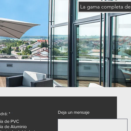
La gama completa de 
Deja un mensaje
O
drá: *
*
b
ría de PVC
l
ía de Aluminio
i
g