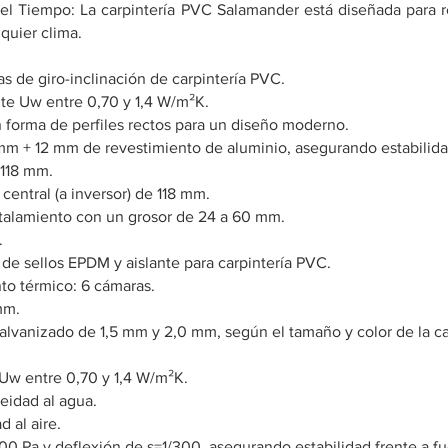
del Tiempo: La carpintería PVC Salamander está diseñada para re
quier clima.
s de giro-inclinación de carpintería PVC.
nte Uw entre 0,70 y 1,4 W/m²K.
n forma de perfiles rectos para un diseño moderno.
mm + 12 mm de revestimiento de aluminio, asegurando estabilida
 118 mm.
central (a inversor) de 118 mm.
stalamiento con un grosor de 24 a 60 mm.
.
 de sellos EPDM y aislante para carpintería PVC.
to térmico: 6 cámaras.
mm.
galvanizado de 1,5 mm y 2,0 mm, según el tamaño y color de la ca
 Uw entre 0,70 y 1,4 W/m²K.
eidad al agua.
d al aire.
200 Pa y deflexión de s=1/300, asegurando estabilidad frente a fu