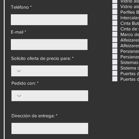
Vidrio ai
Vidrio ai
Teléfono *
Perfiles 
Intercal
Cinta But
Cinta de
E-mail *
Marco de
Alfeizare
Alfeizare
Persiana
Persiana
Solicito oferta de precio para: *
Sistemas 
Sistema 
Puertas 
Puertas 
Pedido con: *
Dirección de entrega: *