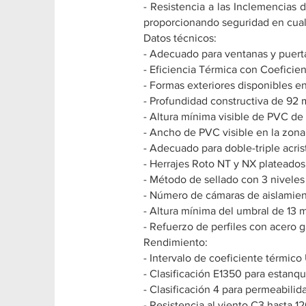
- Resistencia a las Inclemencias 
proporcionando seguridad en cual
Datos técnicos:
- Adecuado para ventanas y puerta
- Eficiencia Térmica con Coeficie
- Formas exteriores disponibles e
- Profundidad constructiva de 92 
- Altura mínima visible de PVC de
- Ancho de PVC visible en la zona 
- Adecuado para doble-triple acri
- Herrajes Roto NT y NX plateados
- Método de sellado con 3 niveles
- Número de cámaras de aislamien
- Altura mínima del umbral de 13 
- Refuerzo de perfiles con acero 
Rendimiento:
- Intervalo de coeficiente térmico
- Clasificación E1350 para estanqu
- Clasificación 4 para permeabilida
- Resistencia al viento C3 hasta 1