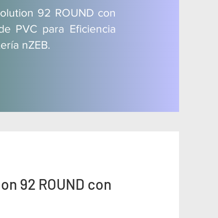
volution 92 ROUND con
de PVC para Eficiencia
tería nZEB.
tion 92 ROUND con