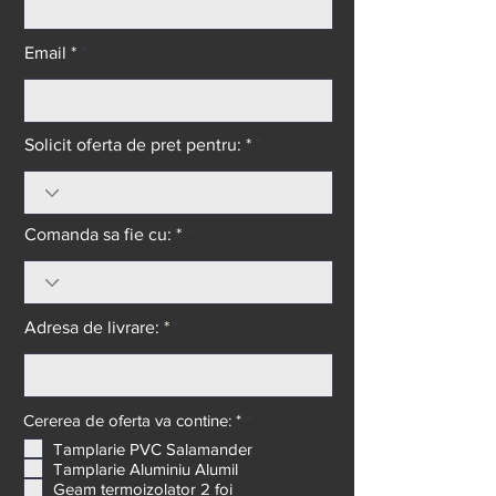
Email *
Solicit oferta de pret pentru: *
Comanda sa fie cu: *
Adresa de livrare: *
O
Cererea de oferta va contine: *
*
b
Tamplarie PVC Salamander
l
Tamplarie Aluminiu Alumil
i