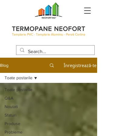
TERMOPANE NEOFORT
Tamplarie PVC - Tamplarie Aluminiu - Pereti Cortina
BLOG
Înregistrează-te
Blog
Toate postarile
Toate postarile
Q&A
Noutati
Sfaturi
Produse
Probleme