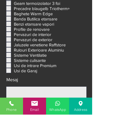
g
Geam termoizolator 2 foi
a
Geam termoizolator 3 foi
t
Precadre blaugelb Triotherm+
o
Baghete Warm Edge
r
Banda Butilica etansare
i
u
Benzi etansare vapori
Profile de renovare
Pervazuri de interior
Pervazuri de exterior
Jaluzele venetiene Raffstore
Rulouri Exterioare Aluminiu
Sisteme Ventilatie
Sisteme culisante
Usi de intrare Premium
Usi de Garaj
Mesaj
Phone
Email
WhatsApp
Address