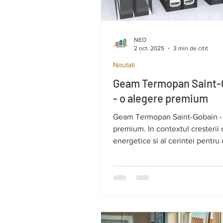
NEO
2 oct. 2025
3 min de citit
Noutati
Geam Termopan Saint-
- o alegere premium
Geam Termopan Saint-Gobain - 
premium. In contextul cresterii 
energetice si al cerintei pentru
termic si fonic ridicat, alegerea
geamului termoizolant devine vi