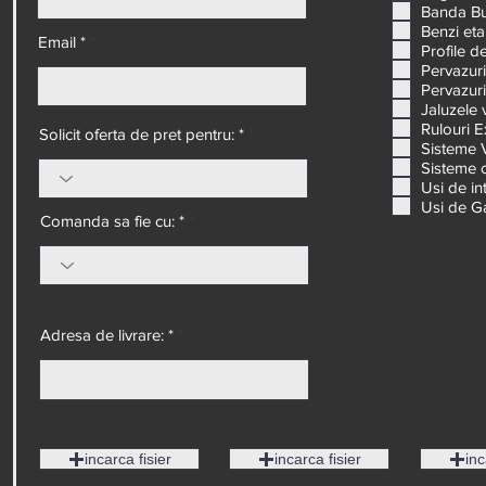
Banda But
Benzi et
Email *
Profile d
Pervazuri
Pervazuri
Jaluzele 
Rulouri E
Solicit oferta de pret pentru: *
Sisteme V
Sisteme c
Usi de i
Usi de G
Comanda sa fie cu: *
Adresa de livrare: *
incarca fisier
incarca fisier
inc