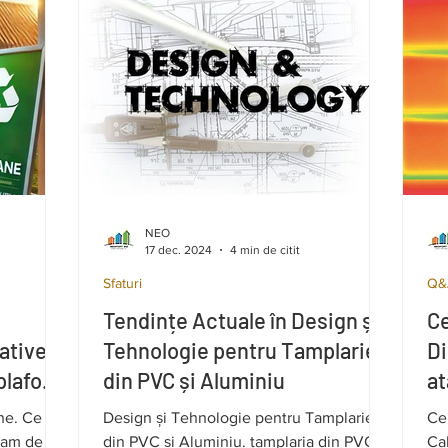
NEO
17 dec. 2024
4 min de citit
Sfaturi
Q&
Tendințe Actuale în Design și
C
ative,
Tehnologie pentru Tamplarie
Di
 plafon
din PVC și Aluminiu
at
ne. Ce
Design și Tehnologie pentru Tamplarie
Ce
gram de
din PVC și Aluminiu. tamplaria din PVC și
Ca