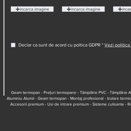
incarca imagine
incarca imagine
inca
Declar ca sunt de acord cu poltica GDPR *
Vezi politic
Geam termopan - Prețuri termopane - Tâmplărie PVC - Tâmplărie Al
Aluminiu Alumil - Geam termopan - Montaj profesional - Izolare termică
Accesorii premium - Usi de intrare premium - Sisteme culisante - R