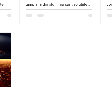
nte
tamplaria din aluminiu sunt solutiile
co
preferate.
inv