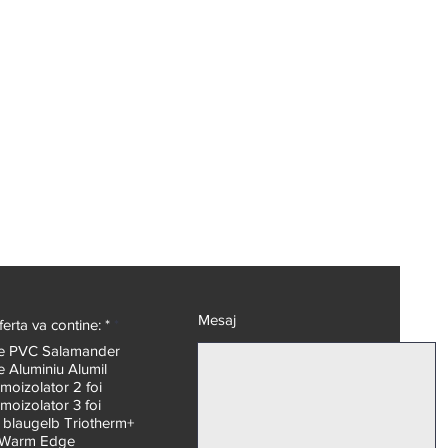
Mesaj
O
erta va contine: *
*
b
ie PVC Salamander
l
e Aluminiu Alumil
i
g
moizolator 2 foi
a
moizolator 3 foi
t
 blaugelb Triotherm+
o
 Warm Edge
r