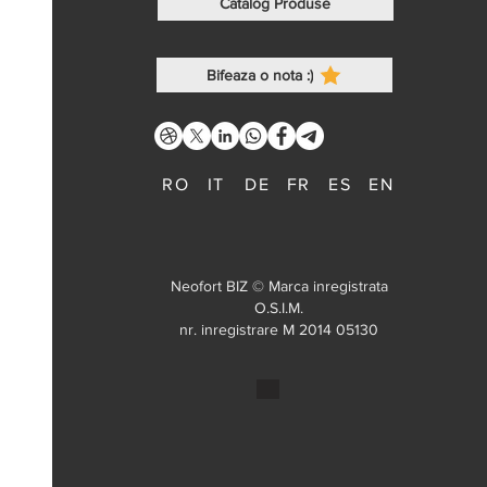
Catalog Produse
Bifeaza o nota :)
RO
IT
DE
FR
ES
EN
Neofort BIZ © Marca inregistrata
O.S.I.M.
nr. inregistrare M 2014 05130