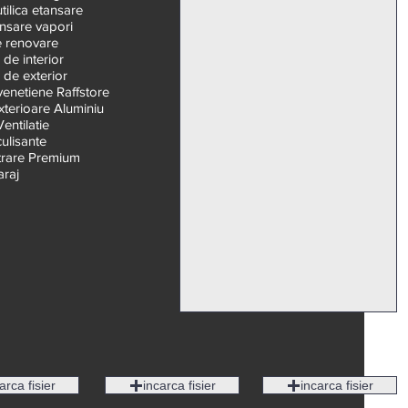
ilica etansare
i
u
ansare vapori
e renovare
 de interior
 de exterior
venetiene Raffstore
xterioare Aluminiu
entilatie
ulisante
ntrare Premium
araj
arca fisier
incarca fisier
incarca fisier