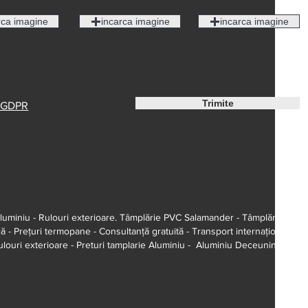
rca imagine
incarca imagine
incarca imagine
Trimite
a GDPR
uminiu - Rulouri exterioare. Tâmplărie PVC Salamander - Tâmplărie
 - Prețuri termopane - Consultanță gratuită - Transport internațional -
ulouri exterioare - Preturi tamplarie Aluminiu - Aluminiu Deceuninck