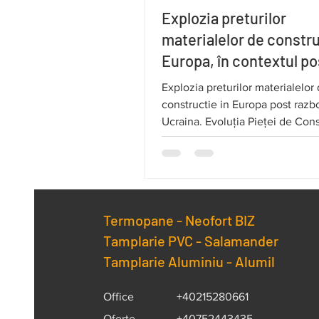
Explozia preturilor
materialelor de constru
Europa, în contextul po
conflictului din Ucraina
Explozia preturilor materialelor
constructie in Europa post razbo
Ucraina. Evoluția Pieței de Const
Contextul cererii mari.
Termopane -
Neofort BIZ
Tamplarie PVC - Salamander
Tamplarie Aluminiu - Alumil
Office
+40215280661
Oferte
+40752443435