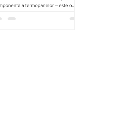
mponentă a termopanelor – este o
estiție în eficiența energetică