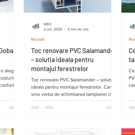
NEO
2 oct. 2025
3 min de citit
Noutati
Nou
Gobain
Toc renovare PVC Salamander
Ce
– solutia ideala pentru
ta
montajul ferestrelor
o alegere
Cel
costurilor
PV
Toc renovare PVC Salamander – solutia
 confort
cas
ideala pentru montajul ferestrelor. Cand
 corecta a
vine vorba de schimbarea tamplariei intr-
tala.
o locuinta existenta, provocarea este sa
obtii un rezultat modern, eficient
energetic si estetic, fara demolari majore
sau costuri ascunse. O solutie extrem de
eficienta este toc renovare PVC.