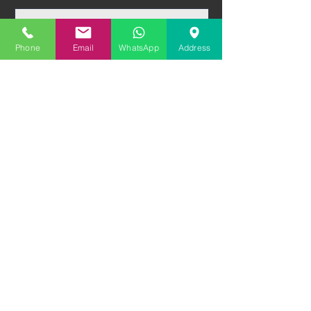
Nachricht
Phone
Email
WhatsApp
Address
Datei hochladen
Datei hochladen
Datei hochladen