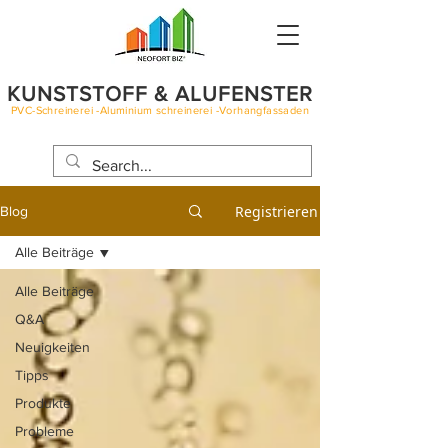
KUNSTSTOFF & ALUFENSTER
PVC-Schreinerei -Aluminium schreinerei -Vorhangfassaden
BLOG
Registrieren
Blog
Alle Beiträge
Alle Beiträge
Q&A
Neuigkeiten
Tipps
Produkte
Probleme