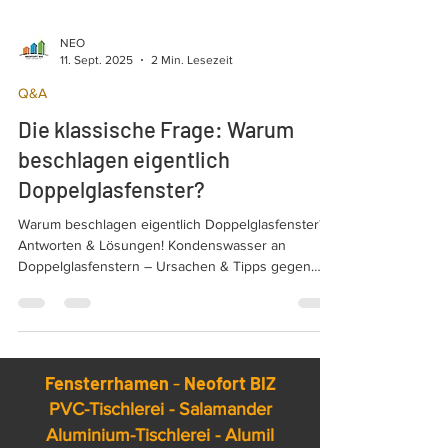
NEO
11. Sept. 2025
2 Min. Lesezeit
Q&A
Die klassische Frage: Warum
beschlagen eigentlich
Doppelglasfenster?
Warum beschlagen eigentlich Doppelglasfenster?
Antworten & Lösungen! Kondenswasser an
Doppelglasfenstern – Ursachen & Tipps gegen
beschlagene Fenster. Sobald die kalte Jahreszeit
beginnt, taucht ein bekanntes Problem auf:
Kondenswasser an den Fenstern.
Fensterrhamen
-
Neofort BIZ
PVC-Tischlerei - Salamander