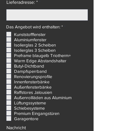
Lieferadresse: *
P
Das Angebot wird enthalten: *
*
f
Kunststofffenster
l
Aluminiumfenster
i
c
Isolierglas 2 Scheiben
h
Isolierglas 3 Scheiben
t
Preframe blaugelb Triotherm+
f
Warm Edge Abstandshalter
e
Butyl-Dichtband
l
d
Dampfsperrband
Renovierungsprofile
Innenfensterbänke
Außenfensterbänke
Raffstores Jalousien
Außenrollläden aus Aluminium
Lüftungssysteme
Schiebesysteme
Premium Eingangstüren
Garagentore