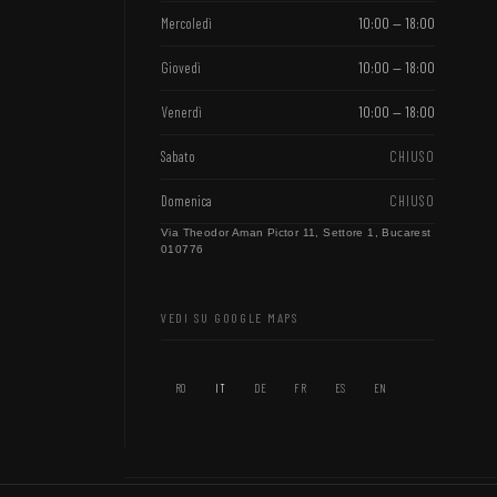
Mercoledì
10:00 — 18:00
Giovedì
10:00 — 18:00
Venerdì
10:00 — 18:00
Sabato
CHIUSO
Domenica
CHIUSO
Via Theodor Aman Pictor 11, Settore 1, Bucarest
010776
VEDI SU GOOGLE MAPS
RO
IT
DE
FR
ES
EN