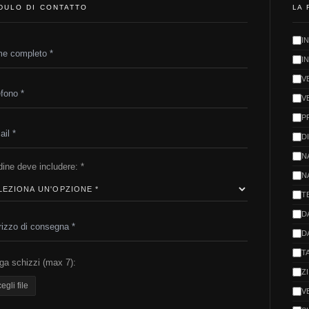
DULO DI CONTATTO
LA 
I
I
V
V
P
D
N
dine deve includere: *
N
T
D
D
T
ga schizzi (max 7):
Z
egli file
V