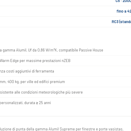
C5 · 200
fino a 4
RC3 (stand
lla gamma Alumil, Uf da 0,86 W/m²K, compatibile Passive House
on Warm Edge per massime prestazioni nZEB
nza costi aggiuntivi di ferramenta
mm, 400 kg, per ville ed edifici premium
esistente alle condizioni meteorologiche più severe
ersonalizzati, durata ≥ 25 anni
soluzione di punta della gamma Alumil Supreme per finestre e porte vasistas,