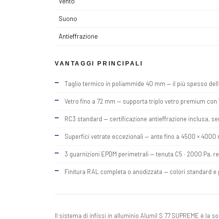
Vento
Suono
Antieffrazione
VANTAGGI PRINCIPALI
Taglio termico in poliammide 40 mm — il più spesso de
Vetro fino a 72 mm — supporta triplo vetro premium c
RC3 standard — certificazione antieffrazione inclusa, se
Superfici vetrate eccezionali — ante fino a 4500 × 4000 
3 guarnizioni EPDM perimetrali — tenuta C5 · 2000 Pa, r
Finitura RAL completa o anodizzata — colori standard e p
Il sistema di infissi in alluminio Alumil S 77 SUPREME è la 