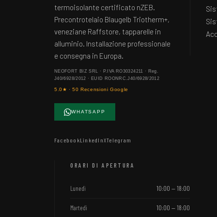
termoisolante certificato nZEB.
Sis
Precontrotelaio Blaugelb Triotherm+,
Sis
veneziane Raffstore, tapparelle in
Acc
alluminio. Installazione professionale
e consegna in Europa.
NEOFORT BIZ SRL · P.IVA RO30324211 · Reg.
J40/6928/2012 · EUID ROONRC.J40/6928/2012
5.0★ · 50 Recensioni Google
WHATSAPP
Facebook
LinkedIn
X
Telegram
ORARI DI APERTURA
Lunedì
10:00 — 18:00
Martedì
10:00 — 18:00