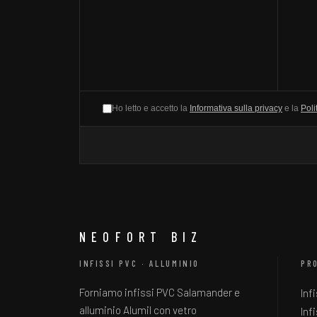
Ho letto e accetto la
Informativa sulla privacy
e la
Poli
NEOFORT BIZ
INFISSI PVC · ALLUMINIO
PR
Forniamo infissi PVC Salamander e
Inf
alluminio Alumil con vetro
Inf