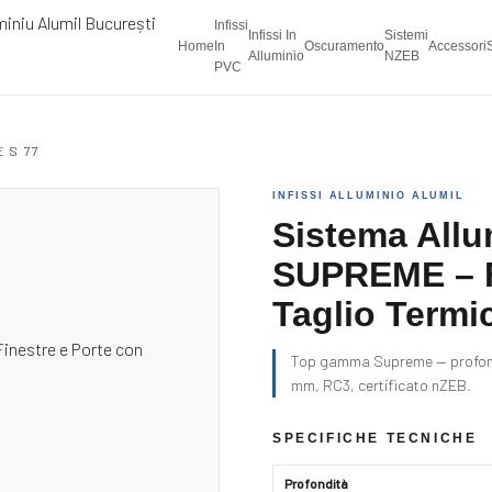
Infissi
Infissi In
Sistemi
Home
In
Oscuramento
Accessori
Alluminio
NZEB
PVC
 S 77
INFISSI ALLUMINIO ALUMIL
Sistema Allu
SUPREME – F
Taglio Term
Top gamma Supreme — profondi
mm, RC3, certificato nZEB.
SPECIFICHE TECNICHE
Profondità