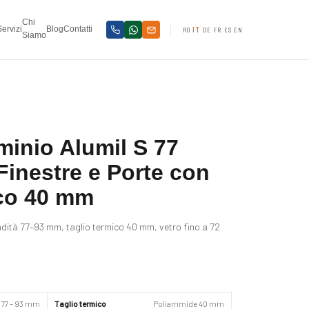
Chi
Servizi
Blog
Contatti
RO
IT
DE
FR
ES
EN
Siamo
minio Alumil S 77
inestre e Porte con
ico 40 mm
tà 77–93 mm, taglio termico 40 mm, vetro fino a 72
77 – 93 mm
Taglio termico
Poliammide 40 mm