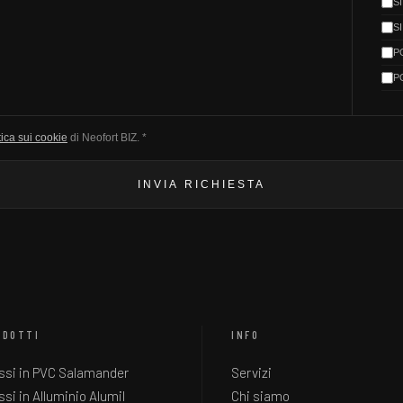
S
S
P
P
tica sui cookie
di Neofort BIZ. *
INVIA RICHIESTA
ODOTTI
INFO
issi in PVC Salamander
Servizi
issi in Alluminio Alumil
Chi siamo