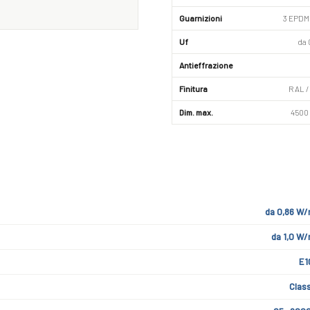
Guarnizioni
3 EPDM 
Uf
da 
Antieffrazione
Finitura
RAL /
Dim. max.
4500
da 0,86 W
da 1,0 W
E1
Clas