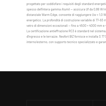
progettato per soddisfare i requisiti degli standard energeti
spesso dell'intera gamma Alumil — assicura Uf da 0,86 W/m²K 
distanziale Warm Edge, consente di raggiungere Uw = 1,0 W/
energetico. La profondità di costruzione variabile di 77–93 m
vetro di dimensioni eccezionali — fino a 4500 × 4000 mm e 4
La certificazione antieffrazione RC3 è standard nel sistema,
d'ingresso e le terrazze. Neofort BIZ fornisce e installa S 
interno/esterno, con supporto tecnico specializzato e garan