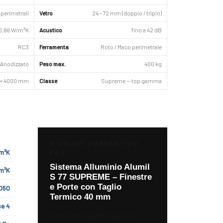
perimetrali
Vetro
24 – 72 mm (doppio / triplo)
0,86 W/m²K
Acustico
fino a 42 dB
RC3
Ferramenta
Roto / Maco perimetrale
 Anodizzato
Peso max.
400 kg
 × 4000 mm
Classe
Supreme — top gamma
RICHIEDI PREVENTIVO
/m²K
PER
Sistema Alluminio Alumil
/m²K
S 77 SUPREME – Finestre
e Porte con Taglio
050
Termico 40 mm
se 4
Consulenti disponibili Lun–Ven,