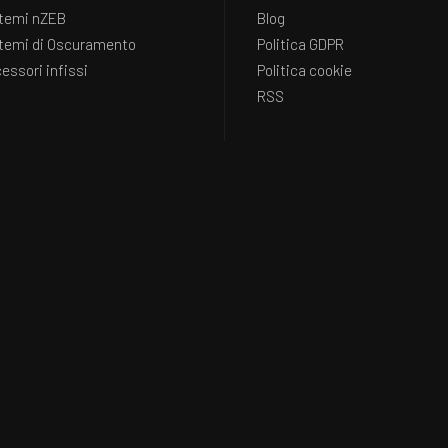
temi nZEB
Blog
temi di Oscuramento
Politica GDPR
essori infissi
Politica cookie
RSS