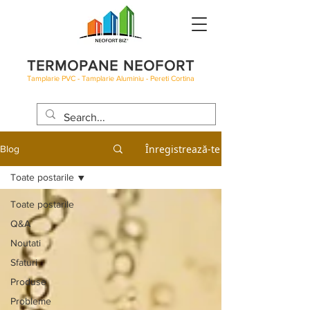
TERMOPANE NEOFORT
Tamplarie PVC - Tamplarie Aluminiu - Pereti Cortina
BLOG
Înregistrează-te
Blog
Toate postarile
Toate postarile
Q&A
Noutati
Sfaturi
Produse
Probleme