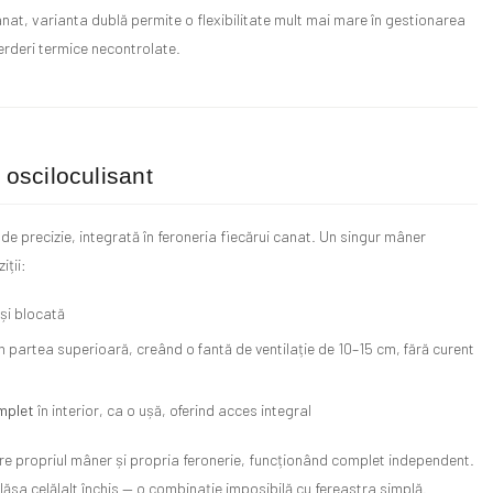
nat, varianta dublă permite o flexibilitate mult mai mare în gestionarea
ierderi termice necontrolate.
osciloculisant
e precizie, integrată în feroneria fiecărui canat. Un singur mâner
iții:
și blocată
n partea superioară, creând o fantă de ventilație de 10–15 cm, fără curent
mplet
în interior, ca o ușă, oferind acces integral
are propriul mâner și propria feronerie, funcționând complet independent.
lăsa celălalt închis — o combinație imposibilă cu fereastra simplă.