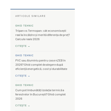
ARTICOLE SIMILARE
GHID TEHNIC
Tripan vs Termopan: cât economisești
real la încălzire și merită diferența de preț?
Calcule reale 2026
CITEȘTE →
GHID TEHNIC
PVC sau Aluminiu pentru case nZEB în
2026? Ghid complet de alegere după
eficiență energetică, cost și durabilitate
CITEȘTE →
GHID TEHNIC
Cum pot îmbunătăți izolația termică a
ferestrelor în București? Ghid complet
2026
CITEȘTE →