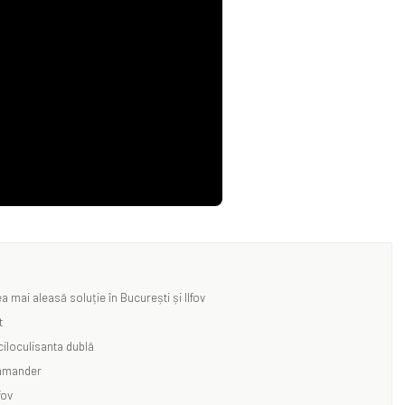
a mai aleasă soluție în București și Ilfov
t
iloculisanta dublă
lamander
fov