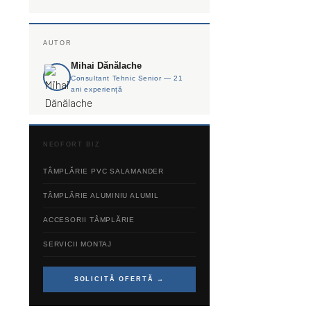
AUTOR
Mihai Dănălache
Consultant Tehnic Senior — 21
ani experiență
NEOFORT BIZ
TÂMPLĂRIE PVC SALAMANDER
TÂMPLĂRIE ALUMINIU ALUMIL
ACCESORII TÂMPLĂRIE
SERVICII MONTAJ
SOLICITĂ OFERTĂ
→