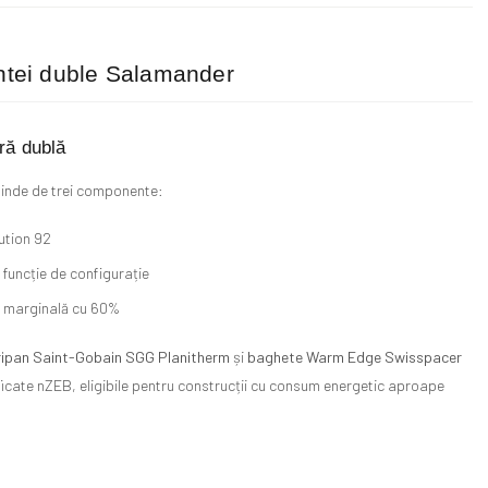
antei duble Salamander
ră dublă
epinde de trei componente:
ution 92
funcție de configurație
 marginală cu 60%
ipan Saint-Gobain SGG Planitherm
și
baghete Warm Edge Swisspacer
ficate nZEB, eligibile pentru construcții cu consum energetic aproape