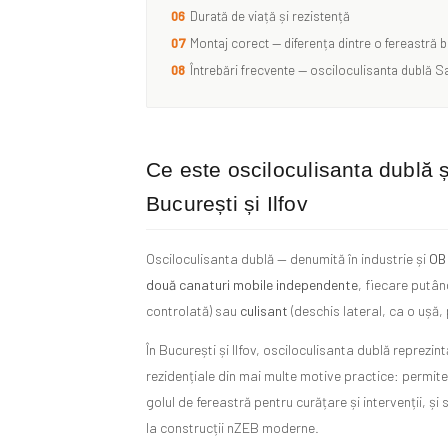
06
Durată de viață și rezistență
07
Montaj corect — diferența dintre o fereastră 
08
Întrebări frecvente — osciloculisanta dublă 
Ce este osciloculisanta dublă ș
București și Ilfov
Osciloculisanta dublă — denumită în industrie și
OB
două canaturi mobile independente
, fiecare putân
controlată) sau
culisant
(deschis lateral, ca o ușă,
În București și Ilfov, osciloculisanta dublă reprez
rezidențiale din mai multe motive practice: permite
golul de fereastră pentru curățare și intervenții, și 
la construcții nZEB moderne.