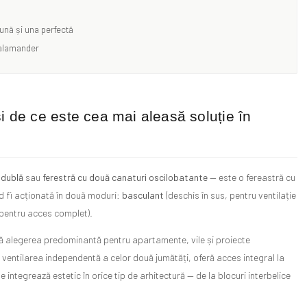
bună și una perfectă
Salamander
i de ce este cea mai aleasă soluție în
 dublă
sau
ferestră cu două canaturi oscilobatante
— este o fereastră cu
d fi acționată în două moduri:
basculant
(deschis în sus, pentru ventilație
 pentru acces complet).
intă alegerea predominantă pentru apartamente, vile și proiecte
 ventilarea independentă a celor două jumătăți, oferă acces integral la
se integrează estetic în orice tip de arhitectură — de la blocuri interbelice