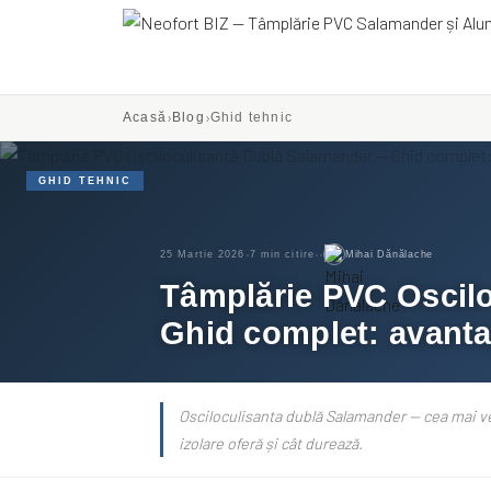
Neofort BIZ
›
›
Acasă
Blog
Ghid tehnic
GHID TEHNIC
·
·
·
25 Martie 2026
7 min citire
Mihai Dănălache
Tâmplărie PVC Oscil
Ghid complet: avantaj
Osciloculisanta dublă Salamander — cea mai ve
izolare oferă și cât durează.