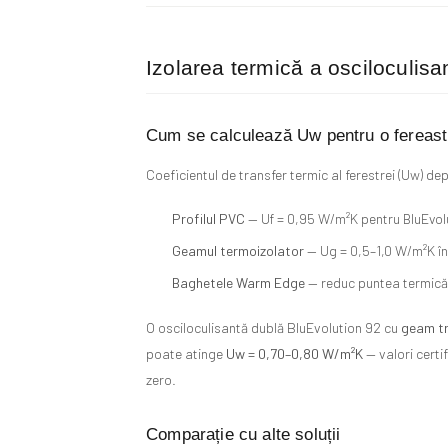
Izolarea termică a osciloculis
Cum se calculează Uw pentru o fereast
Coeficientul de transfer termic al ferestrei (Uw) d
Profilul PVC
— Uf = 0,95 W/m²K pentru BluEvol
Geamul termoizolator
— Ug = 0,5–1,0 W/m²K în 
Baghetele Warm Edge
— reduc puntea termică
O osciloculisantă dublă BluEvolution 92 cu
geam tr
poate atinge
Uw = 0,70–0,80 W/m²K
— valori certi
zero.
Comparație cu alte soluții