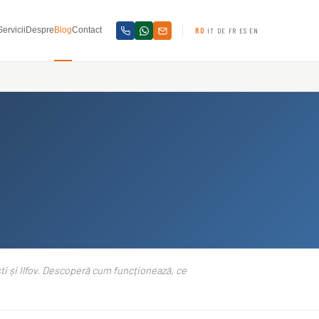
Servicii
Despre
Blog
Contact
RO
IT
DE
FR
ES
EN
i și Ilfov. Descoperă cum funcționează, ce