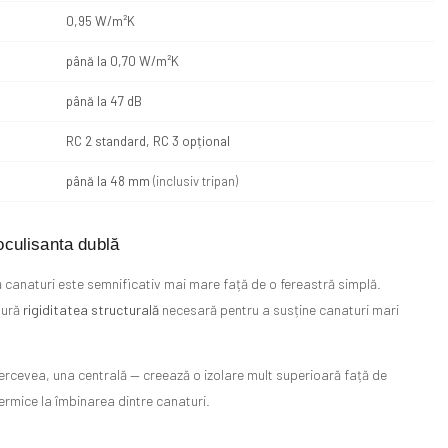
0,95 W/m²K
până la 0,70 W/m²K
până la 47 dB
RC 2 standard, RC 3 opțional
până la 48 mm
(inclusiv tripan)
oculisanta dublă
ă canaturi este semnificativ mai mare față de o fereastră simplă.
gură
rigiditatea structurală
necesară pentru a susține canaturi mari
ercevea, una centrală — creează o izolare mult superioară față de
termice la îmbinarea dintre canaturi.