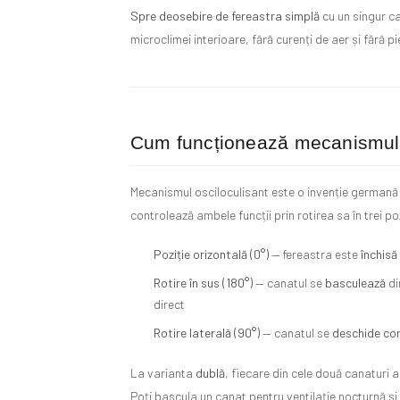
Spre deosebire de fereastra simplă
cu un singur ca
microclimei interioare, fără curenți de aer și fără p
Cum funcționează mecanismul 
Mecanismul osciloculisant este o invenție germană d
controlează ambele funcții prin rotirea sa în trei poz
Poziție orizontală (0°)
— fereastra este
închisă
Rotire în sus (180°)
— canatul se
basculează
di
direct
Rotire laterală (90°)
— canatul se
deschide co
La varianta
dublă
, fiecare din cele două canaturi 
Poți bascula un canat pentru ventilație nocturnă și 