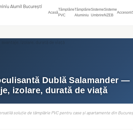
Tâmplărie
Tâmplărie
Sisteme
Sisteme
Acasă
Accesorii
PVC
Aluminiu
Umbrire
NZEB
oculisantă Dublă Salamander —
e, izolare, durată de viață
rsatilă soluție de tâmplărie PVC pentru case și apartamente din Bucureșt