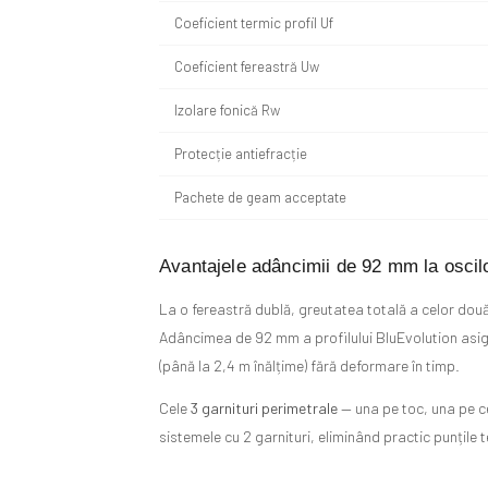
Coeficient termic profil Uf
Coeficient fereastră Uw
Izolare fonică Rw
Protecție antiefracție
Pachete de geam acceptate
Avantajele adâncimii de 92 mm la oscil
La o fereastră dublă, greutatea totală a celor dou
Adâncimea de 92 mm a profilului BluEvolution asi
(până la 2,4 m înălțime) fără deformare în timp.
Cele
3 garnituri perimetrale
— una pe toc, una pe c
sistemele cu 2 garnituri, eliminând practic punțile 