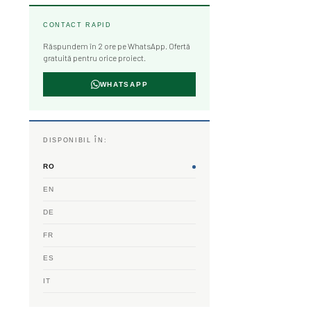
CONTACT RAPID
Răspundem în 2 ore pe WhatsApp. Ofertă
gratuită pentru orice proiect.
WHATSAPP
DISPONIBIL ÎN:
RO
EN
DE
FR
ES
IT