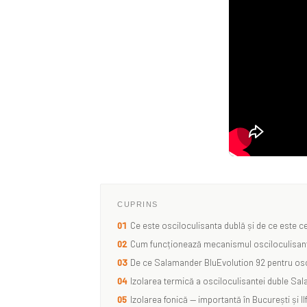
CUPRINS
01
Ce este osciloculisanta dublă și de ce este ce
02
Cum funcționează mecanismul osciloculisan
03
De ce Salamander BluEvolution 92 pentru osc
04
Izolarea termică a osciloculisantei duble Sa
05
Izolarea fonică — importantă în București și Il