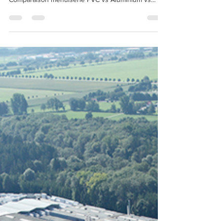
Comparaison menuiserie PVC vs Aluminium vs Bois
: Quel choix pour vos fenêtres et portes ?
Comparaison menuiserie PVC vs Aluminium vs
Bois, que choisir ? Vous trouverez ci-dessous une
réponse concise mais bien documentée à la
comparaison entre la menuiserie PVC, Aluminium et
Bois.Comparer ces matériaux est essentiel pour
prendre une décision éclairée concernant
l’efficacité énergétique, la durabilité, le coût et
l’esthétique de vos fenêtres et portes.