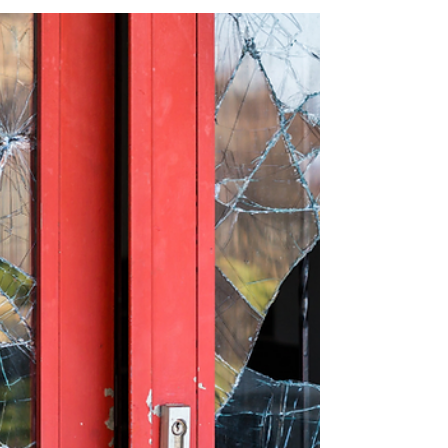
Pourquoi la poignée d’une fenêtre se bloque-t-elle?
Causes et solutions. Les fenêtres double vitrage
Salamander sont réputées pour leur fiabilité, mais
avec le temps, certaines pièces de la quincaillerie
ou de la poignée peuvent devenir difficiles à
utiliser ou se bloquer.