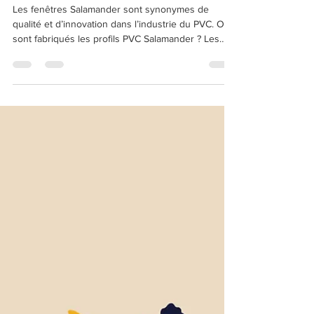
FAQ
Où sont fabriqués les profils PVC
Salamander ?
Les fenêtres Salamander sont synonymes de
qualité et d’innovation dans l’industrie du PVC. Où
sont fabriqués les profils PVC Salamander ? Les
profils PVC Salamander sont principalement
fabriqués en Allemagne, à l’usine de Türkheim en
Bavière, par Salamander Industrie-Produkte GmbH,
l’un des leaders mondiaux dans la production de
profils PVC pour fenêtres et portes.