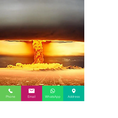
Confort, sécurité et économies
d’énergie.
Volets roulants en aluminium Confort, sécurité et
économies d’énergie et intégration Smart Home
Les volets roulants extérieurs sont une solution
moderne, efficace et esthétique, devenue
indispensable pour ceux qui recherchent confort,
isolation et sécurité à domicile.
Phone
Email
WhatsApp
Address