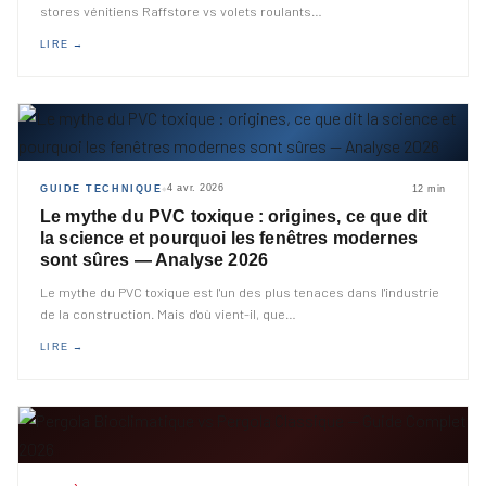
stores vénitiens Raffstore vs volets roulants
…
LIRE →
4 avr. 2026
GUIDE TECHNIQUE
12 min
◆
Le mythe du PVC toxique : origines, ce que dit
la science et pourquoi les fenêtres modernes
sont sûres — Analyse 2026
Le mythe du PVC toxique est l'un des plus tenaces dans l'industrie
de la construction. Mais d'où vient-il, que
…
LIRE →