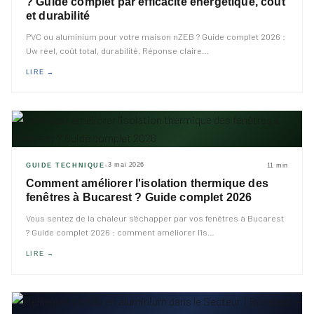
? Guide complet par efficacité énergétique, coût
et durabilité
PVC ou aluminium pour votre maison nZEB ? Guide complet 2026 :
Uw réel, coût total, durabilité. Réponse claire
…
LIRE →
3 mai 2026
GUIDE TECHNIQUE
11 min
◆
Comment améliorer l'isolation thermique des
fenêtres à Bucarest ? Guide complet 2026
Vous sentez de la chaleur s'échapper par vos fenêtres à Bucarest
? Guide complet 2026 : comment améliorer l'is
…
LIRE →