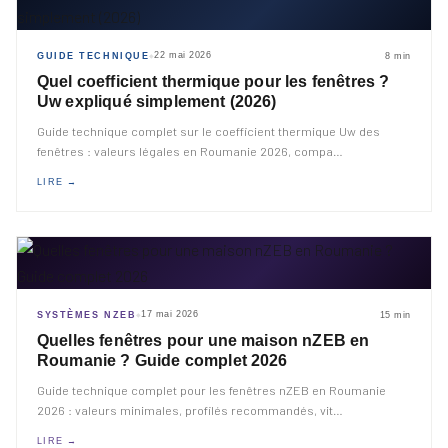
22 mai 2026
GUIDE TECHNIQUE
8 min
◆
Quel coefficient thermique pour les fenêtres ?
Uw expliqué simplement (2026)
Guide technique complet sur le coefficient thermique Uw des
fenêtres : valeurs légales en Roumanie 2026, compa
…
LIRE →
17 mai 2026
SYSTÈMES NZEB
15 min
◆
Quelles fenêtres pour une maison nZEB en
Roumanie ? Guide complet 2026
Guide technique complet pour les fenêtres nZEB en Roumanie
2026 : valeurs minimales, profilés recommandés, vit
…
LIRE →