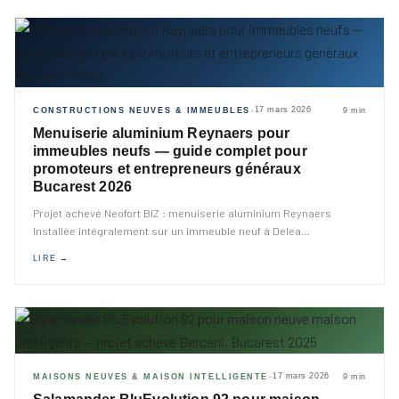
17 mars 2026
CONSTRUCTIONS NEUVES & IMMEUBLES
9 min
◆
Menuiserie aluminium Reynaers pour
immeubles neufs — guide complet pour
promoteurs et entrepreneurs généraux
Bucarest 2026
Projet achevé Neofort BIZ : menuiserie aluminium Reynaers
installée intégralement sur un immeuble neuf à Delea
…
LIRE →
17 mars 2026
MAISONS NEUVES & MAISON INTELLIGENTE
9 min
◆