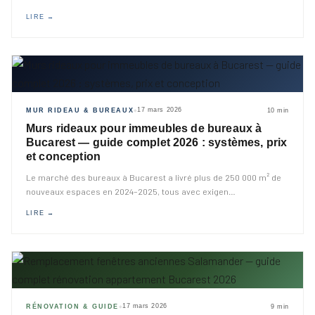
LIRE →
17 mars 2026
MUR RIDEAU & BUREAUX
10 min
◆
Murs rideaux pour immeubles de bureaux à
Bucarest — guide complet 2026 : systèmes, prix
et conception
Le marché des bureaux à Bucarest a livré plus de 250 000 m² de
nouveaux espaces en 2024–2025, tous avec exigen
…
LIRE →
17 mars 2026
RÉNOVATION & GUIDE
9 min
◆