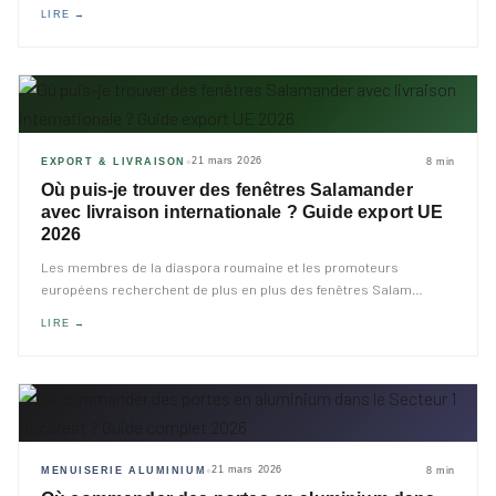
LIRE →
21 mars 2026
EXPORT & LIVRAISON
8 min
◆
Où puis-je trouver des fenêtres Salamander
avec livraison internationale ? Guide export UE
2026
Les membres de la diaspora roumaine et les promoteurs
européens recherchent de plus en plus des fenêtres Salam
…
LIRE →
21 mars 2026
MENUISERIE ALUMINIUM
8 min
◆