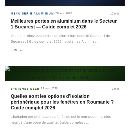
28 avr. 2026
MENUISERIE ALUMINIUM
10 min
◆
Meilleures portes en aluminium dans le Secteur
1 Bucarest — Guide complet 2026
Vous cherchez des portes en aluminium dans le Secteur 1 de
Bucarest ? Guide complet 2026 : systèmes Alumil, ru
…
LIRE →
23 avr. 2026
SYSTÈMES NZEB
9 min
◆
Quelles sont les options d'isolation
périphérique pour les fenêtres en Roumanie ?
Guide complet 2026
L'isolation périphérique des fenêtres est le composant le plus
négligé d'une pose de qualité. Guide complet :
…