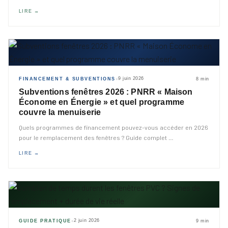
LIRE →
9 juin 2026
FINANCEMENT & SUBVENTIONS
8 min
◆
Subventions fenêtres 2026 : PNRR « Maison
Économe en Énergie » et quel programme
couvre la menuiserie
Quels programmes de financement pouvez-vous accéder en 2026
pour le remplacement des fenêtres ? Guide complet
…
LIRE →
2 juin 2026
GUIDE PRATIQUE
9 min
◆