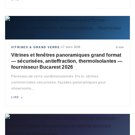
17 mars 2026
VITRINES & GRAND VERRE
9 min
◆
Vitrines et fenêtres panoramiques grand format
— sécurisées, antieffraction, thermoïsolantes —
fournisseur Bucarest 2026
Panneaux de verre surdimensionnés 3×4 m, vitrines
commerciales sécurisées, façades panoramiques pour
showrooms
…
LIRE →