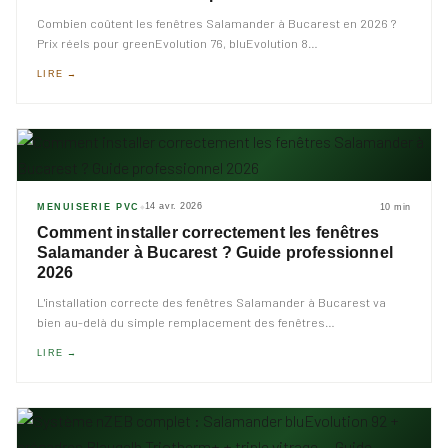
Combien coûtent les fenêtres Salamander à Bucarest en 2026 ?
Prix réels pour greenEvolution 76, bluEvolution 8
…
LIRE →
14 avr. 2026
MENUISERIE PVC
10 min
◆
Comment installer correctement les fenêtres
Salamander à Bucarest ? Guide professionnel
2026
L'installation correcte des fenêtres Salamander à Bucarest va
bien au-delà du simple remplacement des fenêtres
…
LIRE →