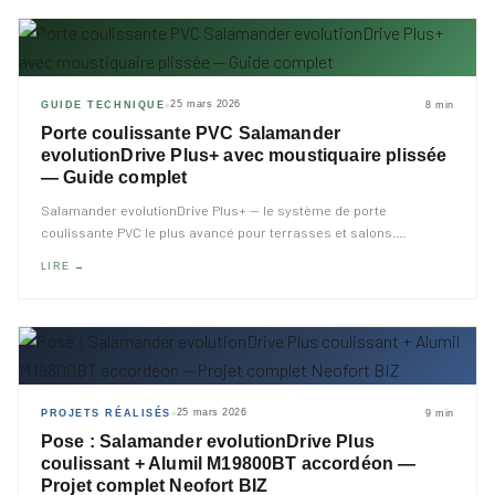
25 mars 2026
GUIDE TECHNIQUE
8 min
◆
Porte coulissante PVC Salamander
evolutionDrive Plus+ avec moustiquaire plissée
— Guide complet
Salamander evolutionDrive Plus+ — le système de porte
coulissante PVC le plus avancé pour terrasses et salons.
…
LIRE →
25 mars 2026
PROJETS RÉALISÉS
9 min
◆
Pose : Salamander evolutionDrive Plus
coulissant + Alumil M19800BT accordéon —
Projet complet Neofort BIZ