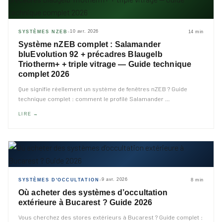
10 avr. 2026
SYSTÈMES NZEB
14 min
◆
Système nZEB complet : Salamander
bluEvolution 92 + précadres Blaugelb
Triotherm+ + triple vitrage — Guide technique
complet 2026
Que signifie réellement un système de fenêtres nZEB ? Guide
technique complet : comment le profilé Salamander
…
LIRE →
9 avr. 2026
SYSTÈMES D'OCCULTATION
8 min
◆
Où acheter des systèmes d’occultation
extérieure à Bucarest ? Guide 2026
Vous cherchez des stores extérieurs à Bucarest ? Guide complet :