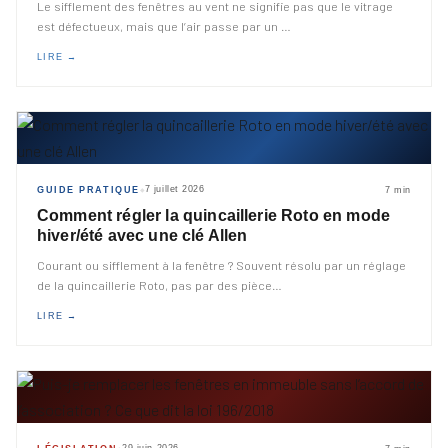
Le sifflement des fenêtres au vent ne signifie pas que le vitrage
est défectueux, mais que l’air passe par un
…
LIRE →
7 juillet 2026
GUIDE PRATIQUE
7 min
◆
Comment régler la quincaillerie Roto en mode
hiver/été avec une clé Allen
Courant ou sifflement à la fenêtre ? Souvent résolu par un réglage
de la quincaillerie Roto, pas par des pièce
…
LIRE →